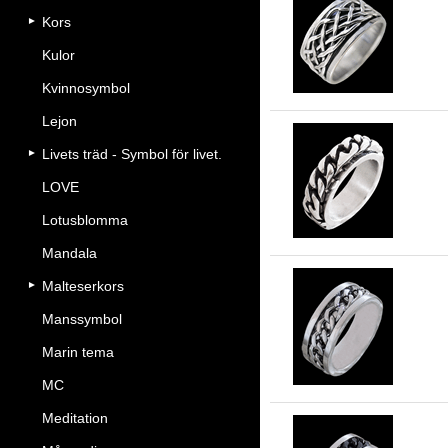
Kors
11
Kulor
Kvinnosymbol
Lejon
Livets träd - Symbol för livet.
Spi
LOVE
Lotusblomma
Mandala
Malteserkors
Manssymbol
Spi
Marin tema
MC
Meditation