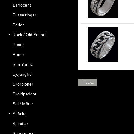
8.
1 Procent
Pusselringar
Pärlor
Rock / Old School
10
Rosor
sil
Runor
Shri Yantra
Sjöjungfru
Tillbaka
Skorpioner
Sköldpaddor
Sol / Måne
Snäcka
Spindlar
Spader ess