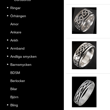
Ringar
Örhängen
Fe
Amor
Ankare
Ankh
Armband
8 
Andliga smycken
Barnsmycken
BDSM
Berlocker
Bilar
6 
Björn
Bling