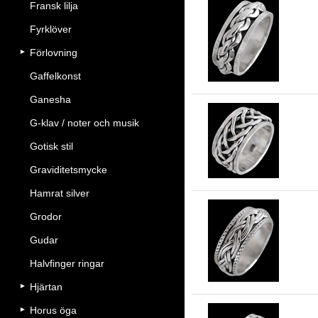
Fransk lilja
Fyrklöver
8.
Förlovning
Gaffelkonst
Ganesha
G-klav / noter och musik
11
Gotisk stil
Graviditetsmycke
Hamrat silver
Grodor
Gudar
8.
Halvfinger ringar
Hjärtan
Horus öga