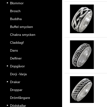
Blommor
Brosch
8.
Buddha
sil
Buffel smycken
Chakra smycken
Claddagf
Dans
7 
Delfiner
Dopgåvor
Dorji -Varja
Drakar
7.
Droppar
sil
Drömfångare
Dödskallar