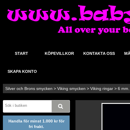
START
KÖPEVILLKOR
KONTAKTA OSS
MÄ
SKAPA KONTO
Silver och Brons smycken
>
Viking smycken
>
Viking ringar
>
6 mm. F
Handla för minst 1.000 kr för
fri frakt.