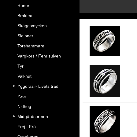
Runor
Brakteat
Skäggsmycken
Sleipner
Kel
Torshammare
Vargkors / Fenrisulven
Tyr
Valknut
Sp
Yggdrasil- Livets träd
Yxor
Nidhög
Midgårdsormen
En
Frej - Frö
Ouroboros