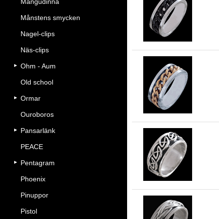
Mångudinna
Spi
Månstens smycken
Nagel-clips
Näs-clips
Ohm - Aum
Old school
Spi
Ormar
Ouroboros
Pansarlänk
PEACE
9.
sil
Pentagram
Phoenix
Pinuppor
Pistol