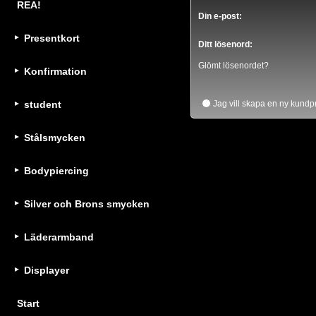
REA!
Din e-post:
Presentkort
Ditt lösenord:
Glömt lösenordet?
Konfirmation
student
Jag vill skapa en ny kundpr
Stålsmycken
Bodypiercing
Silver och Brons smycken
Läderarmband
Displayer
Start