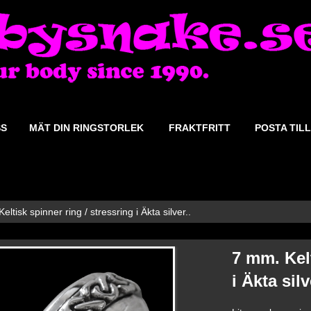
SS
MÄT DIN RINGSTORLEK
FRAKTFRITT
POSTA TILL
eltisk spinner ring / stressring i Äkta silver..
7 mm. Kelt
i Äkta silv