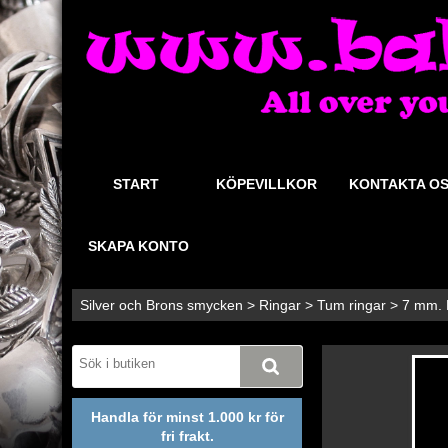
START
KÖPEVILLKOR
KONTAKTA O
SKAPA KONTO
Silver och Brons smycken
>
Ringar
>
Tum ringar
>
7 mm. K
Handla för minst 1.000 kr för
fri frakt.