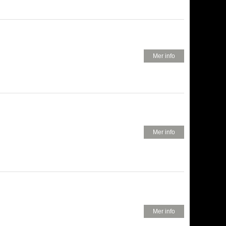
..
620 KR
Mer info
300 KR
Mer info
950 KR
Mer info