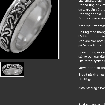
Lite smalare spinne
Denna ring är 7 m
smalare än våra a
Den väger hela 1
Denna spinner ring
Våra spinner ringa
En ring med många
kärt barn har må
Den snurrar bäst 
på övriga fingrar 
Spinner ring är en
större och går där
Lite terapi tycker
Varva ner med en 
Bredd på ring: ca
Ca 13 gr.
Äkta Sterling Silv
Artikelnummer: