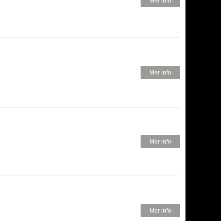
400 KR
Mer info
580 KR
Mer info
.
750 KR
Mer info
..
650 KR
Mer info