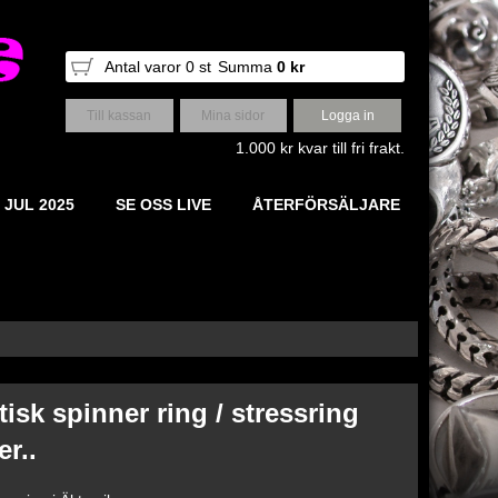
Antal varor
0
st
Summa
0 kr
Till kassan
Mina sidor
Logga in
1.000 kr kvar till fri frakt.
 JUL 2025
SE OSS LIVE
ÅTERFÖRSÄLJARE
isk spinner ring / stressring
er..