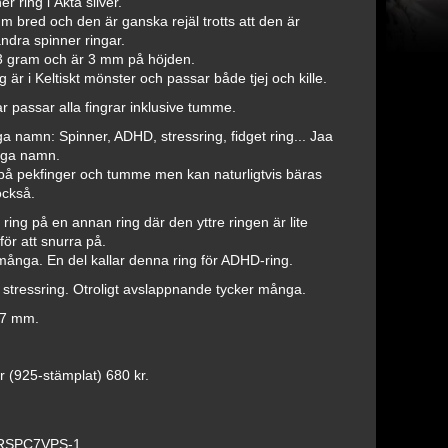
r ring i Äkta silver.
m bred och den är ganska rejäl trotts att den är
ndra spinner ringar.
3 gram och är 3 mm på höjden.
 är i Keltiskt mönster och passar både tjej och kille.
r passar alla fingrar inklusive tumme.
 namn: Spinner, ADHD, stressring, fidget ring... Jaa
nga namn.
på pekfinger och tumme men kan naturligtvis bäras
också.
 ring på en annan ring där den yttre ringen är lite
för att snurra på.
 många. En del kallar denna ring för ADHD-ring.
stressring. Otroligt avslappnande tycker många.
 7 mm.
er (925-stämplat) 680 kr.
RSPC7VPS-1