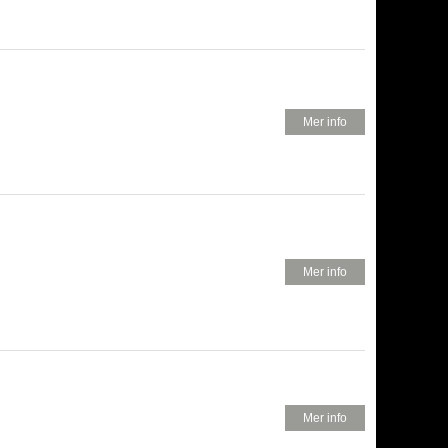
680 KR
Mer info
..
325 KR
Mer info
.
720 KR
Mer info