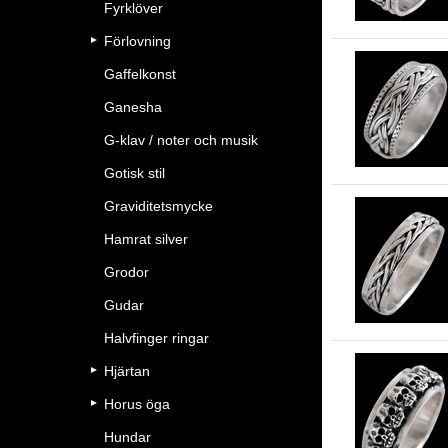
Fyrklöver
Förlovning
Gaffelkonst
Ganesha
G-klav / noter och musik
Gotisk stil
Graviditetsmycke
Hamrat silver
Grodor
Gudar
Halvfinger ringar
Hjärtan
Horus öga
Hundar