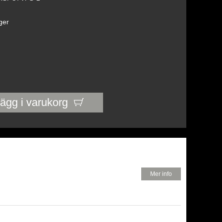
ager
ägg i varukorg
650 KR
Mer info