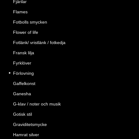
Fjärilar
Flames
Fotbolls smycken
Flower of life
Fotlänk/ vristlänk / fotkedja
Fransk lilja
Fyrklöver
Förlovning
Gaffelkonst
Ganesha
G-klav / noter och musik
Gotisk stil
Graviditetsmycke
Hamrat silver