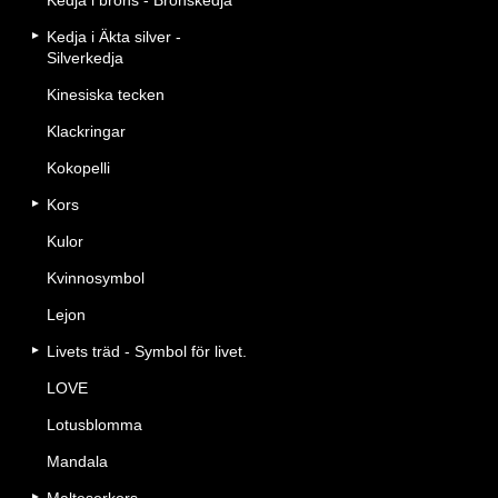
Kedja i brons - Bronskedja
Kedja i Äkta silver -
Silverkedja
Kinesiska tecken
Klackringar
Kokopelli
Kors
Kulor
Kvinnosymbol
Lejon
Livets träd - Symbol för livet.
LOVE
Lotusblomma
Mandala