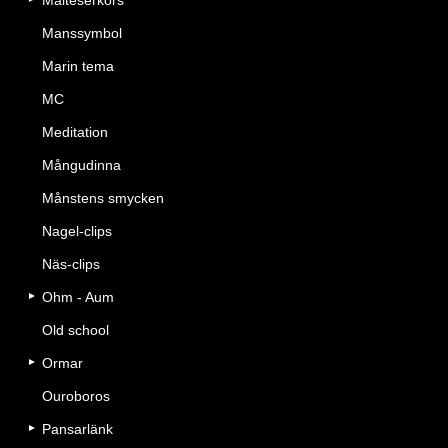
Malteserkors
Manssymbol
Marin tema
MC
Meditation
Mångudinna
Månstens smycken
Nagel-clips
Näs-clips
Ohm - Aum
Old school
Ormar
Ouroboros
Pansarlänk