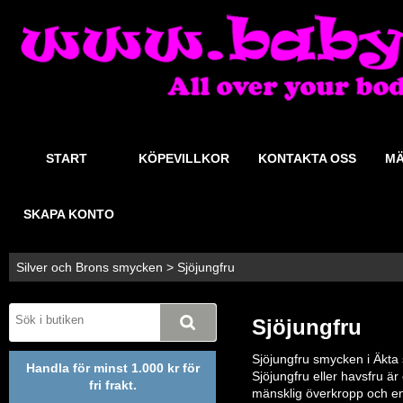
START
KÖPEVILLKOR
KONTAKTA OSS
MÄ
SKAPA KONTO
Silver och Brons smycken
>
Sjöjungfru
Sjöjungfru
Sjöjungfru smycken i Äkta s
Handla för minst 1.000 kr för
Sjöjungfru eller havsfru ä
fri frakt.
mänsklig överkropp och en f