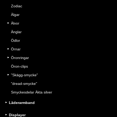
Zodiac
Älgar
Älvor
Änglar
Ödlor
Örnar
Öronringar
Öron-clips
"Skägg-smycke"
"dread-smycke"
Smyckesdelar Äkta silver
Läderarmband
Displayer