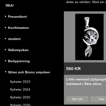
delar av världen. Med sin v
REA!
Presentkort
Konfirmation
student
Stålsmycken
Bodypiercing
550 KR
Silver och Brons smycken
Little mermaid (sjöjungf
Nyheter 2023
halsband i Äkta silver.
Nyheter 2024
Nyheter 2025
Mer info
Köp
Nyheter 2026