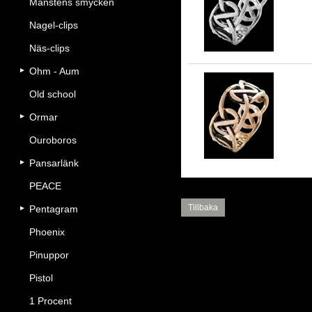
Månstens smycken
Ge
Nagel-clips
Näs-clips
Ohm - Aum
Old school
Ge
Ormar
Ouroboros
Pansarlänk
PEACE
Tillbaka
Pentagram
Phoenix
Pinuppor
Pistol
1 Procent