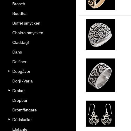
Brosch
Buddha
Buffel smycken
Chakra smycken
Ke
Claddagf
Dans
Delfiner
Dopgåvor
9 
Dorji -Varja
Drakar
Droppar
Drömfångare
Ke
Dödskallar
Elefanter