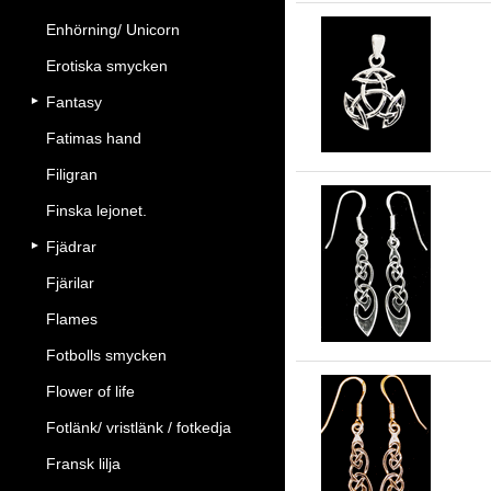
Enhörning/ Unicorn
Erotiska smycken
Ke
Fantasy
Fatimas hand
Filigran
Finska lejonet.
Fjädrar
Si
Fjärilar
Flames
Fotbolls smycken
Flower of life
Fotlänk/ vristlänk / fotkedja
Br
Fransk lilja