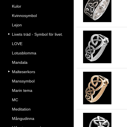
Kel
Kulor
Kvinnosymbol
Lejon
Livets träd - Symbol för livet.
LOVE
Kel
Lotusblomma
Mandala
Malteserkors
Manssymbol
Kel
Marin tema
MC
Meditation
Mångudinna