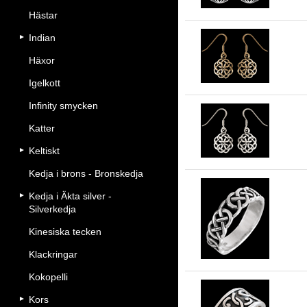
Hästar
Indian
Ke
Häxor
Igelkott
Infinity smycken
Katter
Ke
Keltiskt
Kedja i brons - Bronskedja
Kedja i Äkta silver -
Silverkedja
Sm
Kinesiska tecken
Klackringar
Kokopelli
Kors