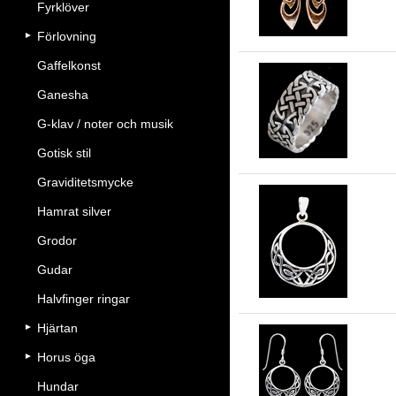
Fyrklöver
Förlovning
Gaffelkonst
Ganesha
Kel
G-klav / noter och musik
Gotisk stil
Graviditetsmycke
Hamrat silver
Grodor
Ke
Gudar
Halvfinger ringar
Hjärtan
Horus öga
Ke
Hundar