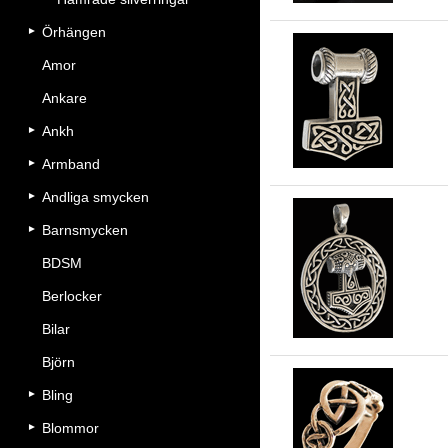
Örhängen
Amor
Ankare
Ke
Ankh
Armband
Andliga smycken
Barnsmycken
BDSM
To
Berlocker
Bilar
Björn
Bling
Kel
Blommor