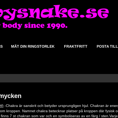
SS
MÄT DIN RINGSTORLEK
FRAKTFRITT
POSTA TILL
smycken
en
-Chakra är sanskrit och betyder ursprungligen hjul. Chakran är energ
enom kroppen. Namnet chakra betecknar platser på kroppen där fysisk o
 finns 7 st chakran som var och en symboliseras av en färg / sten.Varj