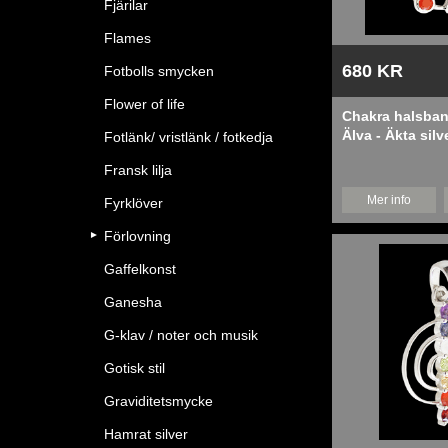
Fjärilar
Flames
680 KR
Fotbolls smycken
Flower of life
Chakra halsba
Älva - Äkta silve
Fotlänk/ vristlänk / fotkedja
Fransk lilja
Mer info
Fyrklöver
Förlovning
Gaffelkonst
Ganesha
G-klav / noter och musik
Gotisk stil
Graviditetsmycke
Hamrat silver