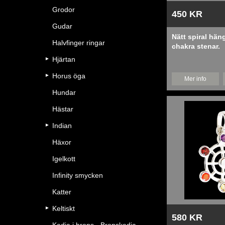
Grodor
450 KR
Gudar
Nätt spiral hä
Halvfinger ringar
chakra stenar.
Hjärtan
Horus öga
Mer info
Hundar
Hästar
Indian
Häxor
Igelkott
Infinity smycken
Katter
Keltiskt
580 KR