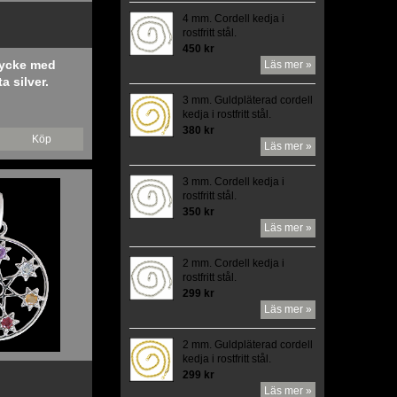
4 mm. Cordell kedja i
rostfritt stål.
450 kr
mycke med
Läs mer »
a silver.
3 mm. Guldpläterad cordell
kedja i rostfritt stål.
380 kr
Köp
Läs mer »
3 mm. Cordell kedja i
rostfritt stål.
350 kr
Läs mer »
2 mm. Cordell kedja i
rostfritt stål.
299 kr
Läs mer »
2 mm. Guldpläterad cordell
kedja i rostfritt stål.
299 kr
Läs mer »