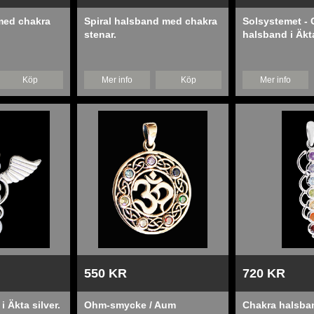
med chakra
Spiral halsband med chakra
Solsystemet - 
stenar.
halsband i Äkta
Köp
Mer info
Köp
Mer info
550 KR
720 KR
 Äkta silver.
Ohm-smycke / Aum
Chakra halsban