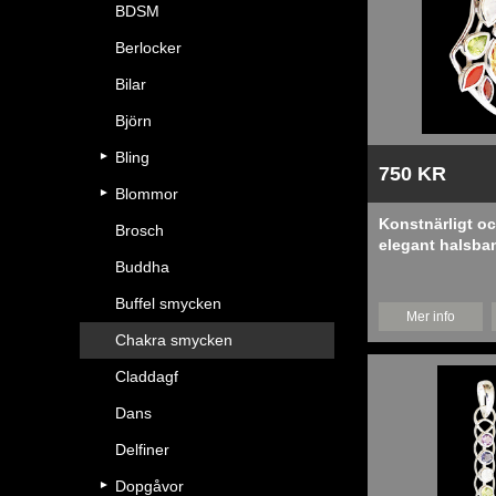
BDSM
Berlocker
Bilar
Björn
Bling
750 KR
Blommor
Konstnärligt o
Brosch
elegant halsb
chakra stenar.
Buddha
Buffel smycken
Mer info
Chakra smycken
Claddagf
Dans
Delfiner
Dopgåvor