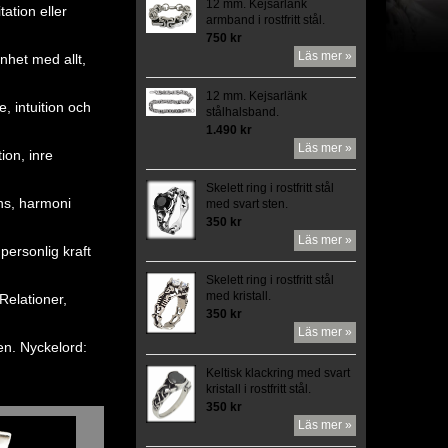
12 mm. Kejsarlänk
ation eller
armband i rostfritt stål.
750 kr
Läs mer »
nhet med allt,
12 mm. Kejsarlänk
, intuition och
stålhalsband.
1.490 kr
Läs mer »
ion, inre
Skelett ring i rostfritt stål
ans, harmoni
med svart sten.
350 kr
Läs mer »
 personlig kraft
Skelett ring i rostfritt stål
med kristall.
Relationer,
350 kr
Läs mer »
en. Nyckelord:
Keltisk klackring med svart
kristall i rostfritt stål.
350 kr
Läs mer »