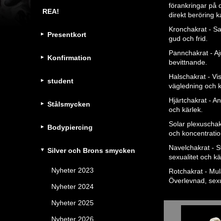
förankringar på 
REA!
direkt beröring 
Kronchakrat - Sa
Presentkort
gud och frid.
Pannchakrat - Ajn
Konfirmation
bevittnande.
Halschakrat - Vi
student
vägledning och kr
Hjärtchakrat - An
Stålsmycken
och kärlek.
Solar plexuschakr
Bodypiercing
och koncentrati
Navelchakrat - S
Silver och Brons smycken
sexualitet och kä
Nyheter 2023
Rotchakrat - Mul
Överlevnad, sexu
Nyheter 2024
Nyheter 2025
Nyheter 2026