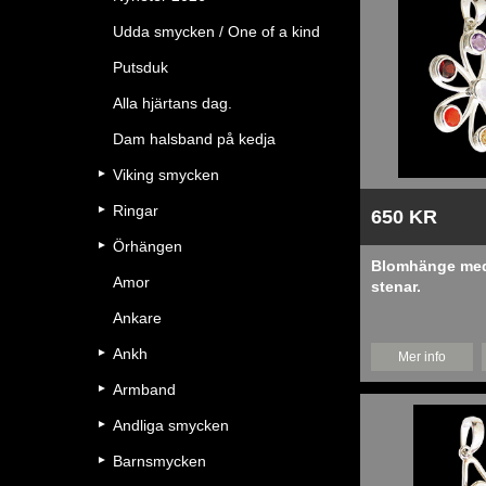
Udda smycken / One of a kind
Putsduk
Alla hjärtans dag.
Dam halsband på kedja
Viking smycken
Ringar
650 KR
Örhängen
Blomhänge med
Amor
stenar.
Ankare
Ankh
Mer info
Armband
Andliga smycken
Barnsmycken