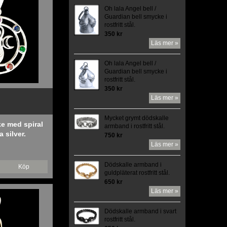
Oh lala Angel bell /
Guardian bell smycke i
rostfritt stål.
350 kr
Läs mer »
Oh lala Angel bell /
Guardian bell smycke i
rostfritt stål.
350 kr
Läs mer »
Mycket grymt dödskalle
e med spiral
armband i rostfritt stål.
 silver.
750 kr
Läs mer »
Dödskalle armband i
Köp
guldpläterat rostfritt stål.
650 kr
Läs mer »
Dödskalle armband i svart
rostfritt stål.