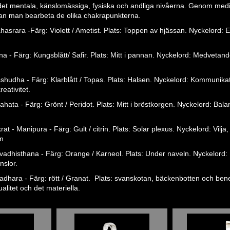
det mentala, känslomässiga, fysiska och andliga nivåerna. Genom medit
kan man bearbeta de olika chakrapunkterna.
hasrara -Färg: Violett / Ametist. Plats: Toppen av hjässan. Nyckelord: E
a - Färg: Kungsblått/ Safir. Plats: Mitt i pannan. Nyckelord: Medvetande
sshudha - Färg: Klarblått / Topas. Plats: Halsen. Nyckelord: Kommunikat
eativitet.
ahata - Färg: Grönt / Peridot. Plats: Mitt i bröstkorgen. Nyckelord: Bal
at - Manipura - Färg: Gult / citrin. Plats: Solar plexus. Nyckelord: Vilja,
on
vadhisthana - Färg: Orange / Karneol. Plats: Under naveln. Nyckelord: 
nslor.
adhara - Färg: rött / Granat. Plats: svanskotan, bäckenbotten och ben
alitet och det materiella.