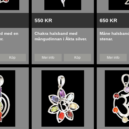
550 KR
650 KR
nd med en
Chakra halsband med
Måne halsband
r.
mångudinnan i Äkta silver.
stenar.
Köp
Mer info
Köp
Mer info