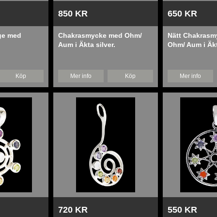
850 KR
650 KR
nge med
Chakrasmycke med Ohm/
Nätt Chakras
Aum i Äkta silver.
Ohm/ Aum i Äkt
Köp
Mer info
Köp
Mer info
720 KR
550 KR