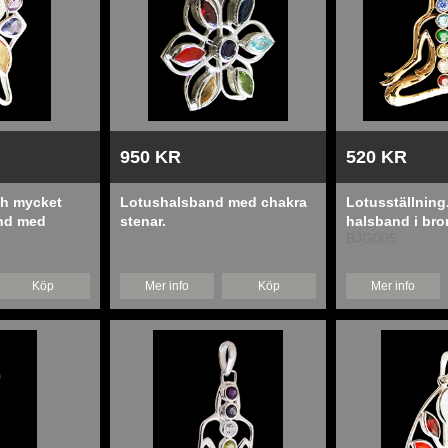
950 KR
520 KR
ch mycket
Lotushalsband med chakra
Lotusställning
and med
stenar.
halsband i bro
BJG005
Köp
Mer info
Köp
Mer info