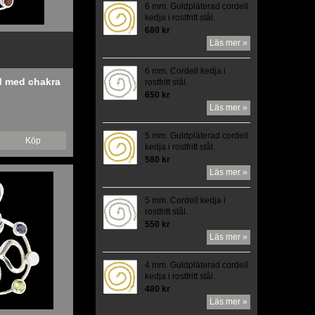
6 mm. Guldpläterad cordell
kedja i rostfritt stål.
680 kr
Läs mer »
6 mm. Cordell kedja i
 med chakra
rostfritt stål.
650 kr
Läs mer »
5 mm. Guldpläterad cordell
Köp
kedja i rostfritt stål.
580 kr
Läs mer »
5 mm. Cordell kedja i
rostfritt stål.
550 kr
Läs mer »
4 mm. Guldpläterad cordell
kedja i rostfritt stål.
480 kr
Läs mer »