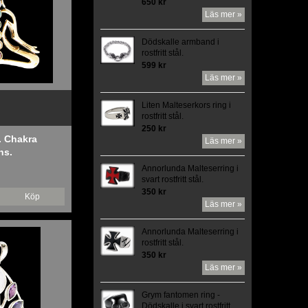
650 kr
Läs mer »
Dödskalle armband i
rostfritt stål.
599 kr
Läs mer »
Liten Malteserkors ring i
rostfritt stål.
250 kr
. Chakra
Läs mer »
ns.
Annorlunda Malteserring i
svart rostfritt stål.
350 kr
Köp
Läs mer »
Annorlunda Malteserring i
rostfritt stål.
350 kr
Läs mer »
Grym fantomen ring -
Dödskalle i svart rostfritt