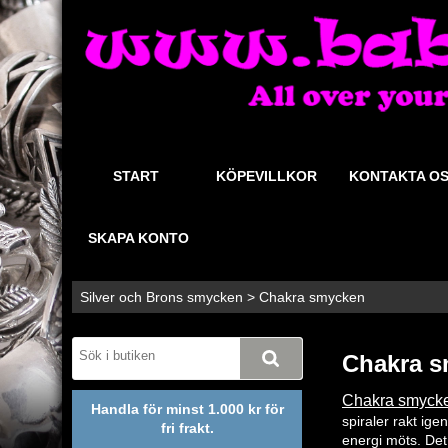
START
KÖPEVILLKOR
KONTAKTA O
SKAPA KONTO
Silver och Brons smycken
>
Chakra smycken
Chakra 
Chakra smyck
Handla för minst 1.000 kr för
spiraler rakt ig
fri frakt.
energi möts. Det