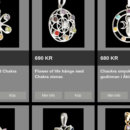
690 KR
680 KR
 Chakra
Flower of life hänge med
Chackra smyck
Chakra stenar.
gudinnan i Äkta
Köp
Mer info
Köp
Mer info