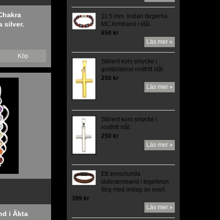
Chakra
11.5 mm. Indian färgerna.
 silver.
MC Armband i stål.
650 kr
Läs mer »
Köp
Stilrent kors smycke i
guldpläterat rostfritt stål.
250 kr
Läs mer »
Stilrent kors smycke i
rostfritt stål.
250 kr
Läs mer »
Ett annorlunda
läderarmband i tegelbrun
färg med inslag av svart.
399 kr
Läs mer »
d i Äkta