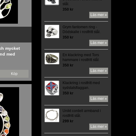
stål.
350 kr
Läs mer »
Grym fantomen ring -
Dödskalle i rostfritt stål.
350 kr
Läs mer »
och mycket
and med
En klackring med Tors
h chakra
hammare i rostfritt stål.
350 kr
Läs mer »
Köp
Klackring i rostfritt med
sydstatsflaggan.
350 kr
Läs mer »
Unikt cordell armband i
rostfritt stål.
299 kr
Läs mer »