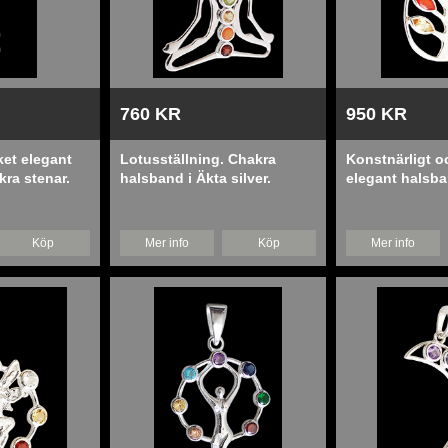
760 KR
950 KR
et elegant
Lotusställning. Chakra
Konstnärligt 
ra stenar.
halsband i Äkta silver.
elegant halsb
Livets träd oc
stenar.
Köp
Mer info
Köp
Mer info