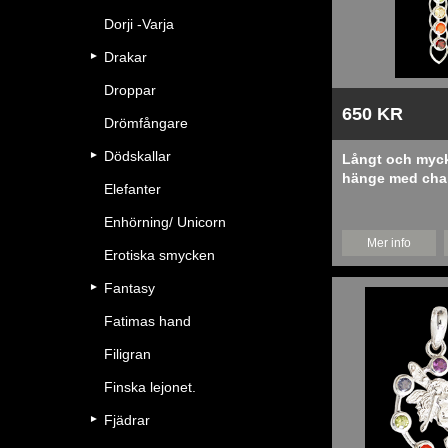
Dorji -Varja
Drakar
Droppar
650 KR
Drömfångare
Dödskallar
Långt och myck
hänge med chak
Elefanter
Enhörning/ Unicorn
Mer info
Erotiska smycken
Fantasy
Fatimas hand
Filigran
Finska lejonet.
Fjädrar