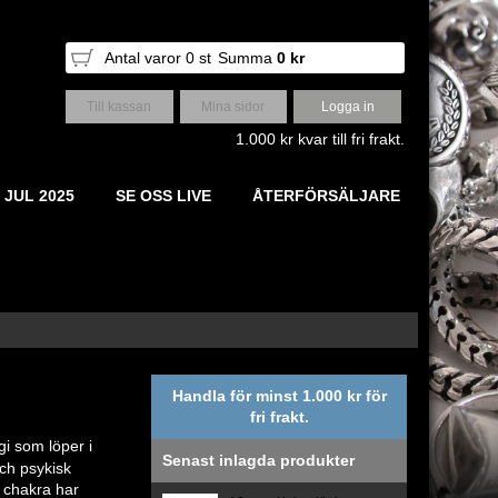
Antal varor
0
st
Summa
0 kr
Till kassan
Mina sidor
Logga in
1.000 kr kvar till fri frakt.
 JUL 2025
SE OSS LIVE
ÅTERFÖRSÄLJARE
Handla för minst 1.000 kr för
fri frakt.
i som löper i
Senast inlagda produkter
ch psykisk
e chakra har