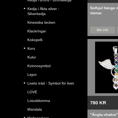
Kedja i brons - Bronskedja
Solhjul hänge 
Kedja i Äkta silver -
stenar.
Silverkedja
Kinesiska tecken
Mer info
Klackringar
Kokopelli
Kors
Kulor
Kvinnosymbol
Lejon
Livets träd - Symbol för livet.
LOVE
Lotusblomma
780 KR
Mandala
"Ängla-chakra" i