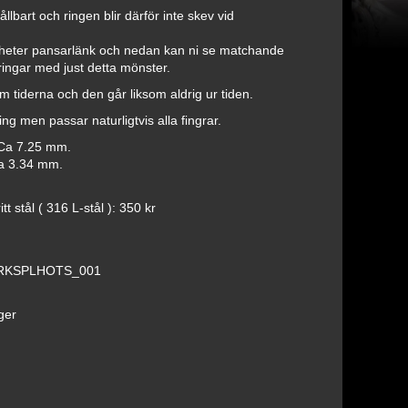
llbart och ringen blir därför inte skev vid
heter pansarlänk och nedan kan ni se matchande
ringar med just detta mönster.
 tiderna och den går liksom aldrig ur tiden.
ng men passar naturligtvis alla fingrar.
 Ca 7.25 mm.
Ca 3.34 mm.
tt stål ( 316 L-stål ): 350 kr
RKSPLHOTS_001
ager