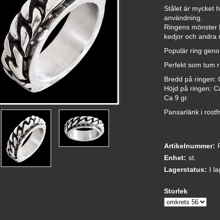
Stålet är mycket hå
användning.
Ringens mönster 
kedjor och andra 
Populär ring genom
Perfekt som tum ri
Bredd på ringen:
Höjd på ringen: 
Ca 9 gr.
Pansarlänk i rostfri
Artikelnummer:
Enhet:
st.
Lagerstatus:
I l
Storlek