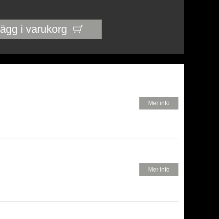
ägg i varukorg
350 KR
Mer info
350 KR
Mer info