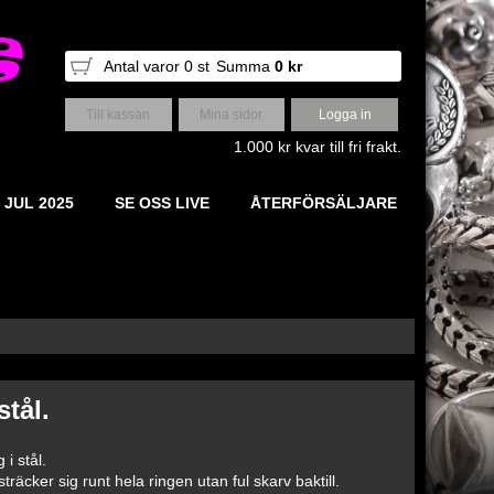
Antal varor
0
st
Summa
0 kr
Till kassan
Mina sidor
Logga in
1.000 kr kvar till fri frakt.
 JUL 2025
SE OSS LIVE
ÅTERFÖRSÄLJARE
stål.
i stål.
räcker sig runt hela ringen utan ful skarv baktill.