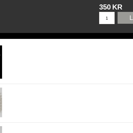
350
KR
L
Pansarlänk ring.
Stålarmband som passar henne. 10 mm.