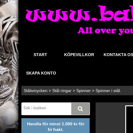
START
KÖPEVILLKOR
KONTAKTA O
SKAPA KONTO
Stålsmycken
>
Stål ringar
>
Spinner
>
Spinner i stål.
Handla för minst 1.000 kr för
fri frakt.