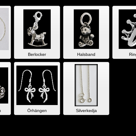
Berlocker
Halsband
Rin
n
Örhängen
Silverkedja