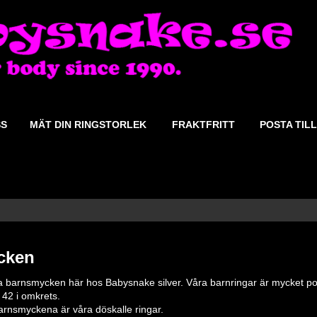
SS
MÄT DIN RINGSTORLEK
FRAKTFRITT
POSTA TILL
cken
a barnsmycken här hos Babysnake silver. Våra barnringar är mycket p
k 42 i omkrets.
rnsmyckena är våra döskalle ringar.