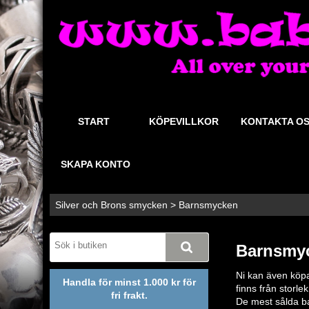
START
KÖPEVILLKOR
KONTAKTA O
SKAPA KONTO
Silver och Brons smycken
>
Barnsmycken
Barnsmy
Ni kan även köp
Handla för minst 1.000 kr för
finns från storle
fri frakt.
De mest sålda ba