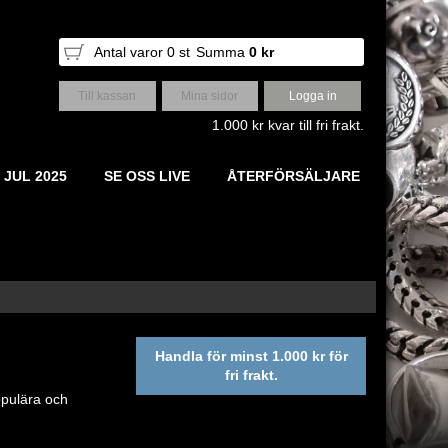
Antal varor
0
st
Summa
0 kr
Till kassan
Mina sidor
Logga in
1.000 kr kvar till fri frakt.
 JUL 2025
SE OSS LIVE
ÅTERFÖRSÄLJARE
Handla för minst 1.000 kr för
fri frakt.
opulära och