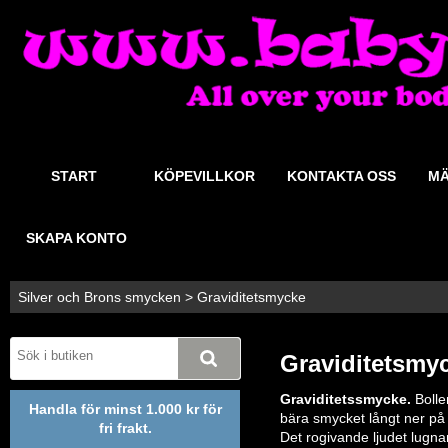
START
KÖPEVILLKOR
KONTAKTA OSS
MÄ
SKAPA KONTO
Silver och Brons smycken
>
Graviditetsmycke
Graviditetsmy
Graviditetssmycke.
Bolle
Handla för minst 1.000 kr för
bära smycket långt ner på 
fri frakt.
Det rogivande ljudet lugna