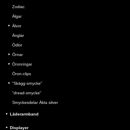
Zodiac
Älgar
Älvor
Änglar
Ödlor
Örnar
Öronringar
Öron-clips
"Skägg-smycke"
"dread-smycke"
Smyckesdelar Äkta silver
Läderarmband
Displayer