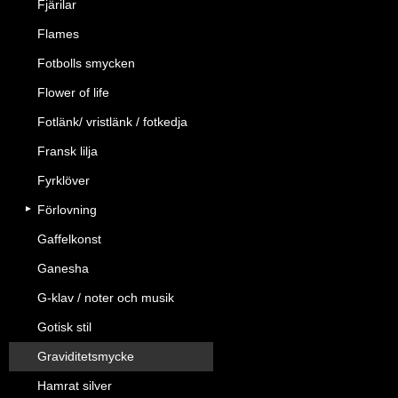
Fjärilar
Flames
Fotbolls smycken
Flower of life
Fotlänk/ vristlänk / fotkedja
Fransk lilja
Fyrklöver
Förlovning
Gaffelkonst
Ganesha
G-klav / noter och musik
Gotisk stil
Graviditetsmycke
Hamrat silver