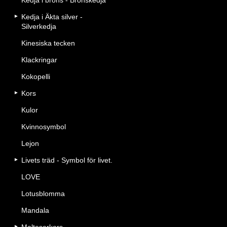
Kedja i brons - Bronskedja
Kedja i Äkta silver -
Silverkedja
Kinesiska tecken
Klackringar
Kokopelli
Kors
Kulor
Kvinnosymbol
Lejon
Livets träd - Symbol för livet.
LOVE
Lotusblomma
Mandala