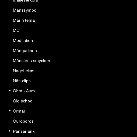
Malteserkors
Manssymbol
Marin tema
MC
Meditation
Mångudinna
Månstens smycken
Nagel-clips
Näs-clips
Ohm - Aum
Old school
Ormar
Ouroboros
Pansarlänk