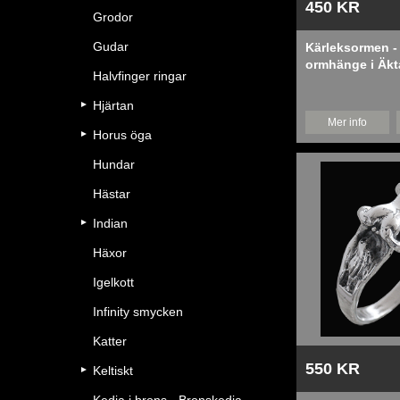
450 KR
Grodor
Gudar
Kärleksormen - 
ormhänge i Äkta
Halvfinger ringar
Hjärtan
Mer info
Horus öga
Hundar
Hästar
Indian
Häxor
Igelkott
Infinity smycken
Katter
550 KR
Keltiskt