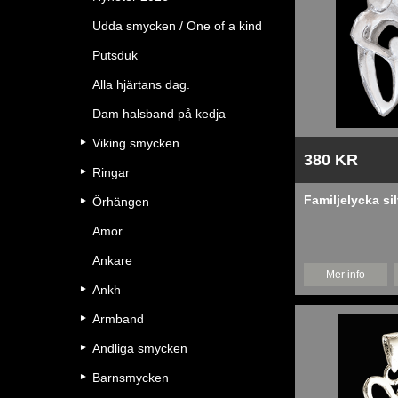
Udda smycken / One of a kind
Putsduk
Alla hjärtans dag.
Dam halsband på kedja
Viking smycken
380 KR
Ringar
Familjelycka si
Örhängen
Amor
Ankare
Mer info
Ankh
Armband
Andliga smycken
Barnsmycken