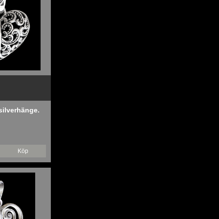
silverhänge.
Köp