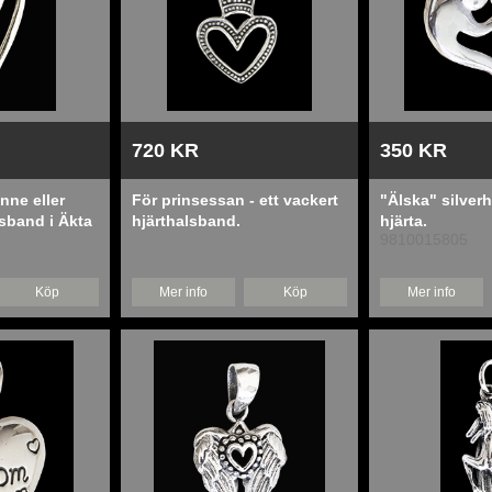
720 KR
350 KR
enne eller
För prinsessan - ett vackert
"Älska" silve
lsband i Äkta
hjärthalsband.
hjärta.
9810015805
Köp
Mer info
Köp
Mer info