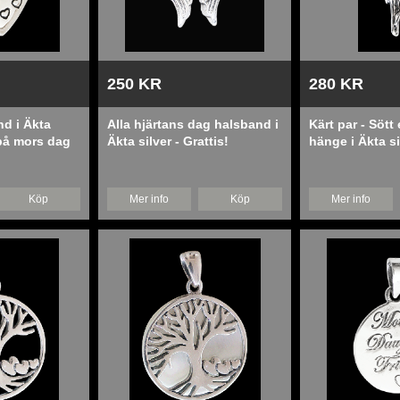
250 KR
280 KR
d i Äkta
Alla hjärtans dag halsband i
Kärt par - Sött 
 på mors dag
Äkta silver - Grattis!
hänge i Äkta si
Köp
Mer info
Köp
Mer info