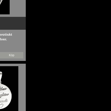
erotiskt
lver.
Köp