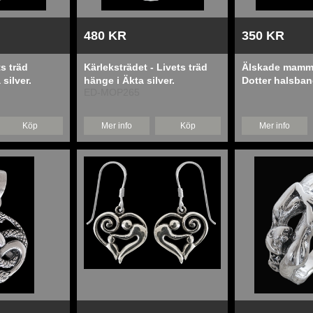
480 KR
350 KR
ts träd
Kärleksträdet - Livets träd
Älskade mamma
silver.
hänge i Äkta silver.
Dotter halsban
ED-MOP265
silver.
Köp
Mer info
Köp
Mer info