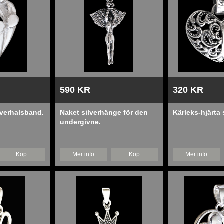
590 KR
320 KR
lverhalsband.
Naket silverhänge för den
Kärleks-hjärta 
undergivne.
Köp
Mer info
Köp
Mer info