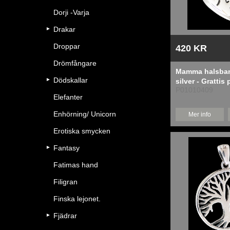
Dorji -Varja
Drakar
Droppar
420 KR
Drömfångare
Mamma halsban
Dödskallar
silver - Grattis
P01010409
smycke.
Elefanter
Enhörning/ Unicorn
Mer info
Erotiska smycken
Fantasy
Fatimas hand
Filigran
Finska lejonet.
Fjädrar