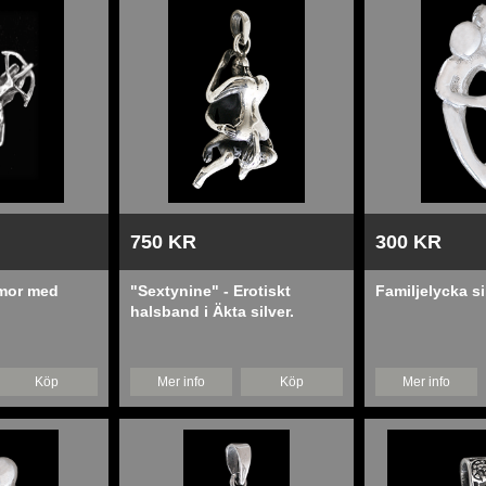
750 KR
300 KR
mor med
"Sextynine" - Erotiskt
Familjelycka s
halsband i Äkta silver.
Köp
Mer info
Köp
Mer info