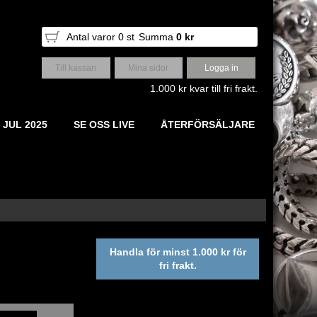
Antal varor
0
st
Summa
0 kr
Till kassan
Mina sidor
Logga in
1.000 kr kvar till fri frakt.
 JUL 2025
SE OSS LIVE
ÅTERFÖRSÄLJARE
Handla för minst 1.000 kr för
fri frakt.