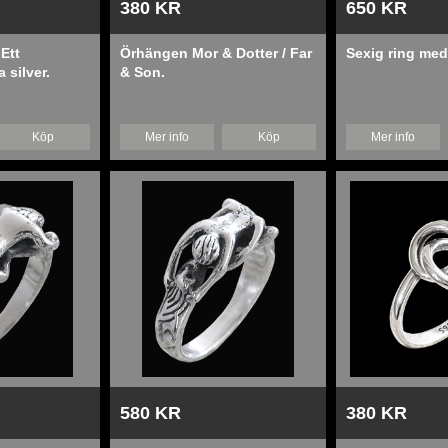
380 KR
650 KR
Ett
Örhängen Mor & Dotter / Far
Sexig ring med
 silver.
& Son.
Köp
Mer info
Köp
Mer info
580 KR
380 KR