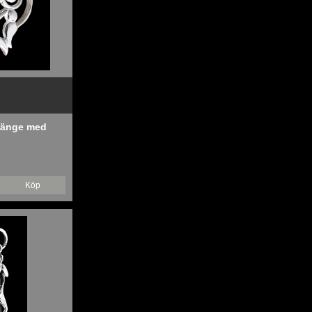
rhänge med
Köp