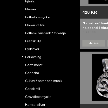
Fjärilar
Flames
420 KR
Fotbolls smycken
"Lovetree" live
Flower of life
halsband i Äkta 
ED-P265
Fotlänk/ vristlänk / fotkedja
Fransk lilja
Mer info
Fyrklöver
Förlovning
Gaffelkonst
Ganesha
G-klav / noter och musik
Gotisk stil
Graviditetsmycke
Hamrat silver