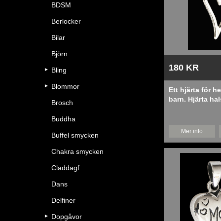
BDSM
Berlocker
Bilar
Björn
180 KR
Bling
Blommor
Ett hjärta för h
barn. Hjärta ha
Brosch
silver.
Buddha
Mer info
Buffel smycken
Chakra smycken
Claddagf
Dans
Delfiner
Dopgåvor