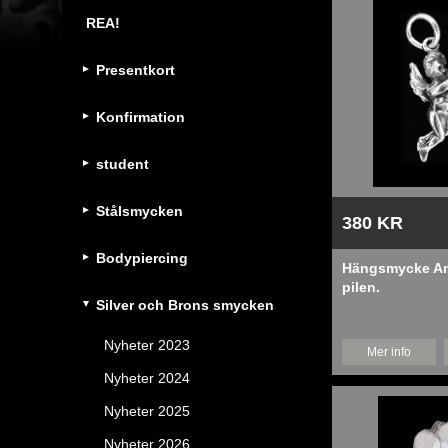
REA!
Presentkort
Konfirmation
student
Stålsmycken
380 KR
Bodypiercing
Hängsmycke A
pilen.
Silver och Brons smycken
Nyheter 2023
Mer info
Nyheter 2024
Nyheter 2025
Nyheter 2026