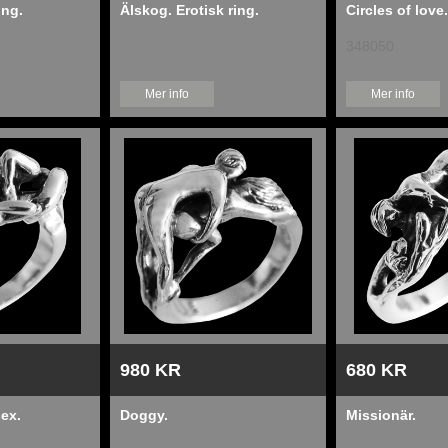
ing.
Älskog. Erotisk ring.
Circles of love.
348050
Mer info
Mer info
980 KR
680 KR
ex.
Doggy.
Missionär.