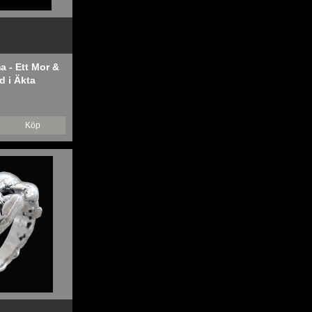
 - Ett Mor &
d i Äkta
Köp