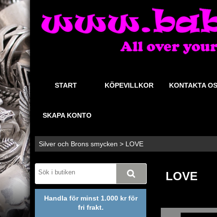
START
KÖPEVILLKOR
KONTAKTA O
SKAPA KONTO
Silver och Brons smycken
>
LOVE
LOVE
Handla för minst 1.000 kr för
fri frakt.