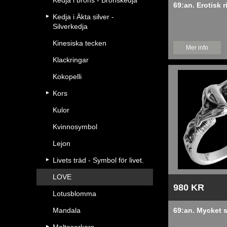
Kedja i brons - Bronskedja
69:an. Erotisk r
Kedja i Äkta silver -
Silverkedja
Kinesiska tecken
Mer info
Klackringar
Kokopelli
Kors
Kulor
Kvinnosymbol
Lejon
Livets träd - Symbol för livet.
LOVE
980 KR
Lotusblomma
Mandala
69:an. Mycket s