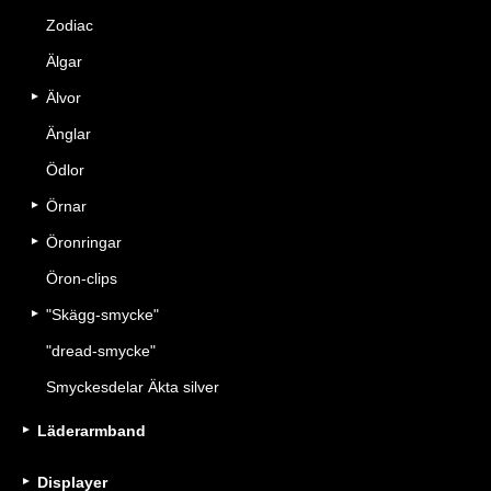
Zodiac
Älgar
Älvor
Änglar
Ödlor
Örnar
Öronringar
Öron-clips
"Skägg-smycke"
"dread-smycke"
Smyckesdelar Äkta silver
Läderarmband
Displayer