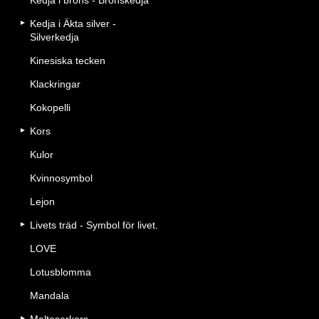
Kedja i brons - Bronskedja
Kedja i Äkta silver -
Silverkedja
Kinesiska tecken
Klackringar
Kokopelli
Kors
Kulor
Kvinnosymbol
Lejon
Livets träd - Symbol för livet.
LOVE
Lotusblomma
Mandala