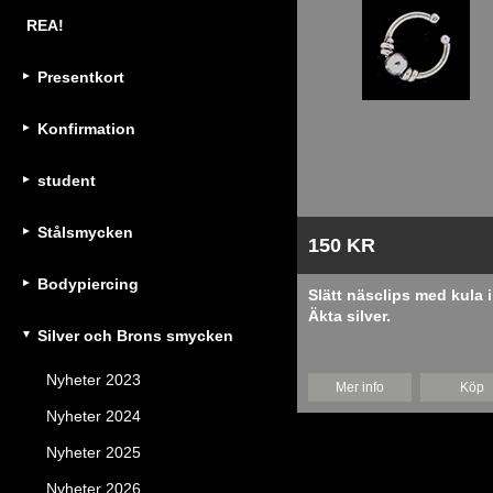
REA!
Presentkort
Konfirmation
student
Stålsmycken
150 KR
Bodypiercing
Slätt näsclips med kula i
Äkta silver.
Silver och Brons smycken
Nyheter 2023
Mer info
Köp
Nyheter 2024
Nyheter 2025
Nyheter 2026