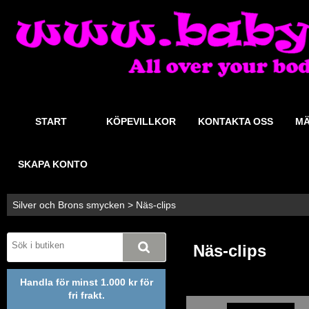
START
KÖPEVILLKOR
KONTAKTA OSS
MÄ
SKAPA KONTO
Silver och Brons smycken
>
Näs-clips
Näs-clips
Handla för minst 1.000 kr för
fri frakt.