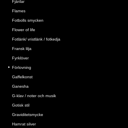
Fjärilar
Flames
Fotbolls smycken
Flower of life
Fotlänk/ vristlänk / fotkedja
Fransk lilja
Fyrklöver
Förlovning
Gaffelkonst
Ganesha
G-klav / noter och musik
Gotisk stil
Graviditetsmycke
Hamrat silver