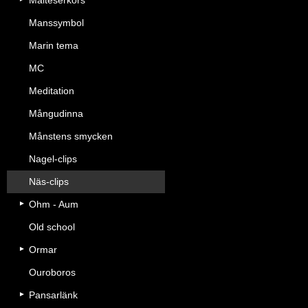
Malteserkors
Manssymbol
Marin tema
MC
Meditation
Mångudinna
Månstens smycken
Nagel-clips
Näs-clips
Ohm - Aum
Old school
Ormar
Ouroboros
Pansarlänk