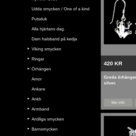
Udda smycken / One of a kind
Putsduk
Alla hjärtans dag.
Dam halsband på kedja
Viking smycken
Ringar
420 KR
Örhängen
Groda örhängen
Amor
silver.
Ankare
Ankh
Mer info
Armband
Andliga smycken
Barnsmycken