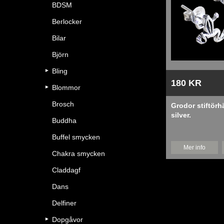
BDSM
Berlocker
Bilar
Björn
Bling
180 KR
Blommor
Brosch
Grodor stiftörh
silver.
Buddha
Buffel smycken
Mer info
Chakra smycken
Claddagf
Dans
Delfiner
Dopgåvor