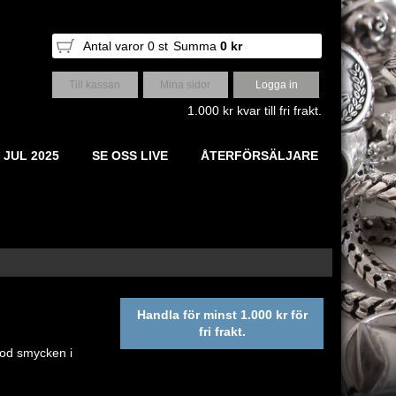
Antal varor
0
st
Summa
0 kr
Till kassan
Mina sidor
Logga in
1.000 kr kvar till fri frakt.
 JUL 2025
SE OSS LIVE
ÅTERFÖRSÄLJARE
Handla för minst 1.000 kr för
fri frakt.
rod smycken i