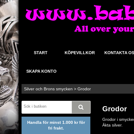
START
KÖPEVILLKOR
KONTAKTA O
SKAPA KONTO
Silver och Brons smycken
>
Grodor
Grodor
Grodor i smycken
Handla för minst 1.000 kr för
Äkta silver.
fri frakt.