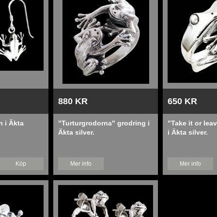
880 KR
650 KR
 i Äkta
"Turturgrodorna" grodring i
"Take it or lea
Äkta silver.
i Äkta silver.
Köp
Mer info
Mer info