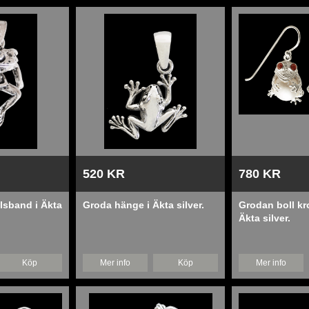
520 KR
780 KR
lsband i Äkta
Groda hänge i Äkta silver.
Grodan boll kr
Äkta silver.
Köp
Mer info
Köp
Mer info