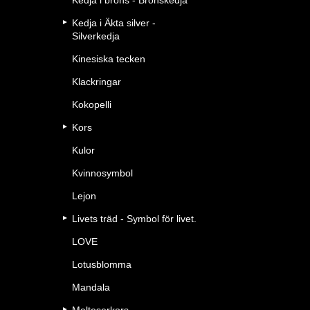
Kedja i brons - Bronskedja
Kedja i Äkta silver -
Silverkedja
Kinesiska tecken
Klackringar
Kokopelli
Kors
Kulor
Kvinnosymbol
Lejon
Livets träd - Symbol för livet.
LOVE
Lotusblomma
Mandala