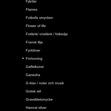
Fjärilar
Flames
Fotbolls smycken
Flower of life
Fotlänk/ vristlänk / fotkedja
Fransk lilja
Fyrklöver
Förlovning
Gaffelkonst
Ganesha
G-klav / noter och musik
Gotisk stil
Graviditetsmycke
Hamrat silver