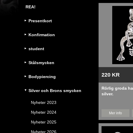
REA!
Presentkort
Konfirmation
student
Stålsmycken
220 KR
Bodypiercing
Rörlig groda ha
Silver och Brons smycken
silver.
Nyheter 2023
Nyheter 2024
Mer info
Nyheter 2025
Nyheter 2026