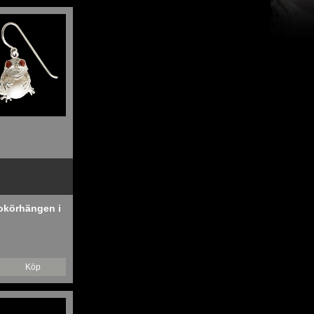
okörhängen i
Köp