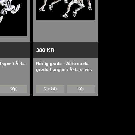
380 KR
ängen i Äkta
Rörlig groda - Jätte coola
grodörhängen i Äkta silver.
Köp
Mer info
Köp