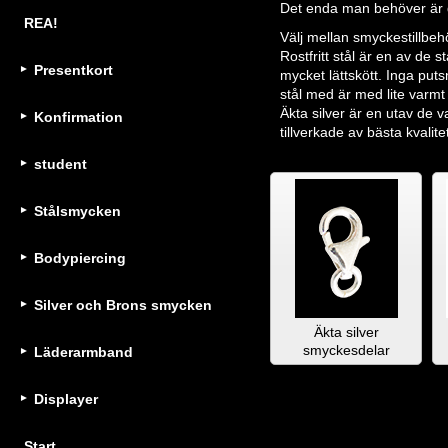
Det enda man behöver är d
REA!
Välj mellan smyckestillbehö
Rostfritt stål är en av de
Presentkort
mycket lättskött. Inga put
stål med är med lite varmt
Äkta silver är en utav de 
Konfirmation
tillverkade av bästa kvalite
student
Stålsmycken
Bodypiercing
Silver och Brons smycken
Äkta silver
smyckesdelar
Läderarmband
Displayer
Start