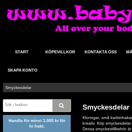
START
KÖPEVILLKOR
KONTAKTA OSS
MÄ
SKAPA KONTO
Smyckesdelar
Smyckesdelar
Kloringar, små karbinhakar 
Handla för minst 1.000 kr för
kreativ. Köp smyckesdelar
fri frakt.
Dessa smyckestillbehör är 