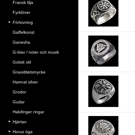
Fransk lilja
Ru
Fyrklöver
Förlovning
Gaffelkonst
Ganesha
Kl
G-klav / noter och musik
Gotisk stil
Graviditetsmycke
Hamrat silver
Ve
Grodor
ru
Gudar
Halvfinger ringar
Hjärtan
Kl
Horus öga