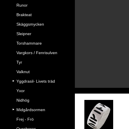
Runor
Brakteat
Skäggsmycken
Sleipner
Torshammare
Vargkors / Fenrisulven
Tyr
Valknut
Yggdrasil- Livets träd
Yxor
Nidhög
Midgårdsormen
Ru
Frej - Frö
Ouroboros