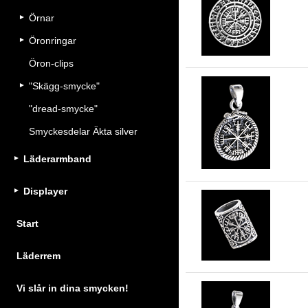
Vä
Örnar
Öronringar
Öron-clips
"Skägg-smycke"
"dread-smycke"
Ru
Smyckesdelar Äkta silver
mi
Läderarmband
Displayer
Start
Sk
Läderrem
Vi slår in dina smycken!