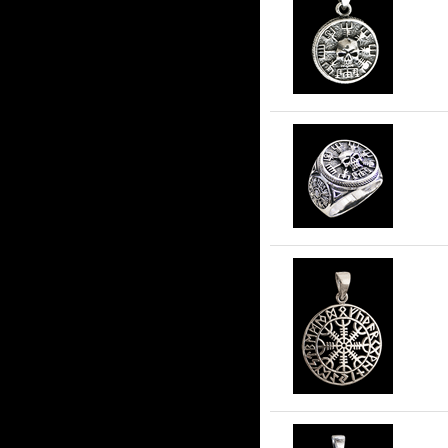
17
Ri
Äkt
Hä
kr