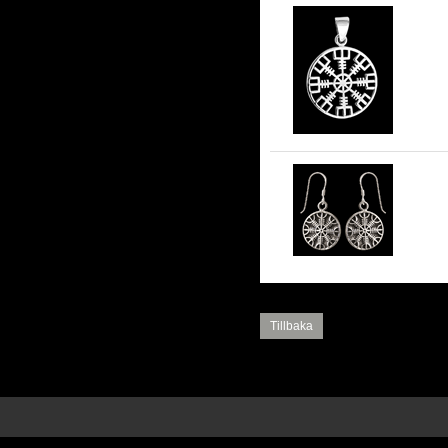
Hä
Sk
Tillbaka