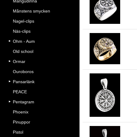
Mångudinna
Ri
Månstens smycken
Nagel-clips
Näs-clips
Ohm - Aum
Ve
Old school
Ormar
Ouroboros
Pansarlänk
Sm
PEACE
Äkt
Pentagram
Phoenix
Pinuppor
Pistol