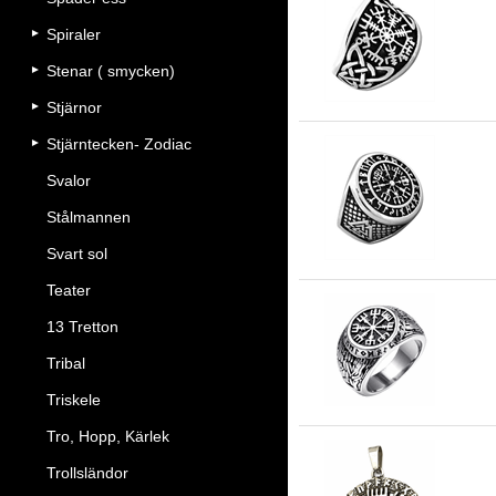
Spiraler
Väg
Stenar ( smycken)
Stjärnor
Stjärntecken- Zodiac
Svalor
Vä
Stålmannen
Svart sol
Teater
13 Tretton
Kla
Tribal
Triskele
Tro, Hopp, Kärlek
Trollsländor