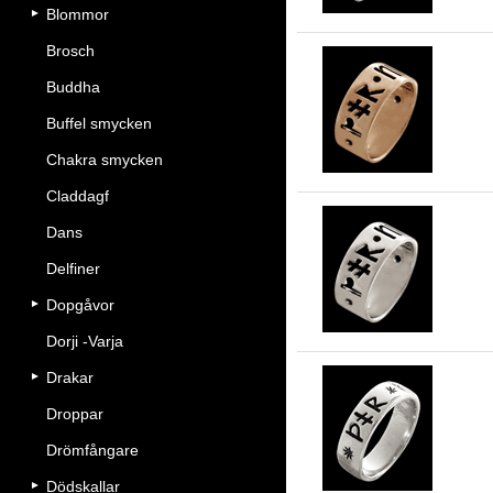
Blommor
Brosch
Buddha
To
Buffel smycken
Chakra smycken
Claddagf
Dans
Delfiner
Tor
Dopgåvor
Dorji -Varja
Drakar
Droppar
Sm
Drömfångare
Dödskallar