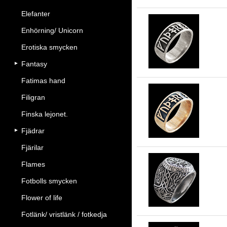
Elefanter
Enhörning/ Unicorn
Fu
Erotiska smycken
Fantasy
Fatimas hand
Filigran
Ru
Finska lejonet.
Fjädrar
Fjärilar
Flames
Kl
Fotbolls smycken
Flower of life
Fotlänk/ vristlänk / fotkedja