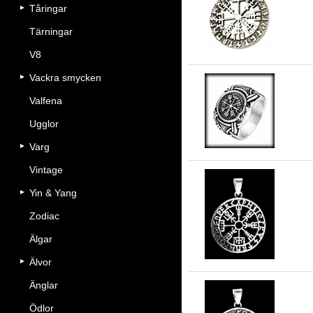
Tåringar
Ve
Tärningar
V8
Vackra smycken
Valfena
Kl
Ugglor
Varg
Vintage
Yin & Yang
Vä
Zodiac
Älgar
Älvor
Änglar
Ödlor