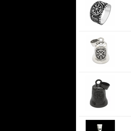
Kl
Gu
Gu