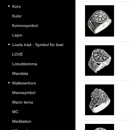
Kors
Kulor
Ri
Kvinnosymbol
Lejon
Livets träd - Symbol för livet.
LOVE
Ri
Lotusblomma
Mandala
Malteserkors
Manssymbol
Yg
Marin tema
MC
Meditation