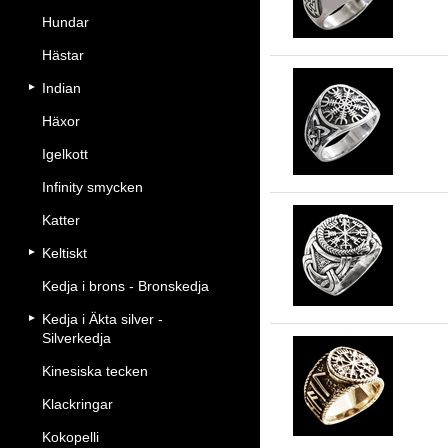
Hundar
Hästar
Indian
Häxor
Ru
Igelkott
Infinity smycken
Katter
Ke
Keltiskt
sil
Kedja i brons - Bronskedja
Kedja i Äkta silver -
Silverkedja
Kinesiska tecken
Vä
Klackringar
Kokopelli