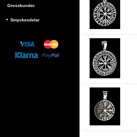
27
Grosskunder
vä
Smyckesdelar
27
Vä