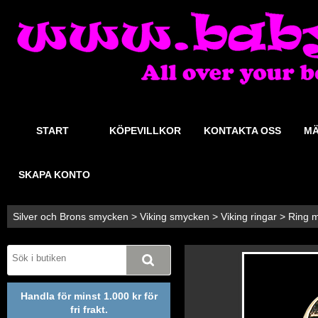
START
KÖPEVILLKOR
KONTAKTA OSS
MÄ
SKAPA KONTO
Silver och Brons smycken
>
Viking smycken
>
Viking ringar
>
Ring m
Handla för minst 1.000 kr för
fri frakt.