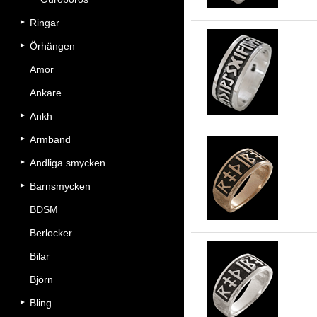
Ringar
Örhängen
Amor
Ru
Ankare
Ankh
Armband
Andliga smycken
Ri
Barnsmycken
BDSM
Berlocker
Bilar
Björn
Ri
Bling