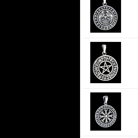
Hu
Pe
Æg