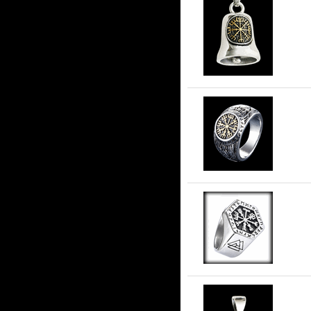
Gu
Kla
Kl
stå