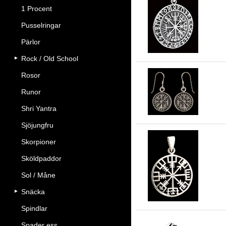
1 Procent
Ru
vä
Pusselringar
Pärlor
Rock / Old School
Rosor
Vä
Runor
Shri Yantra
Sjöjungfru
Skorpioner
Sköldpaddor
Ve
Sol / Måne
Snäcka
Spindlar
Spader ess