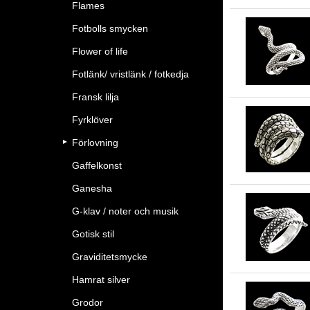
Flames
Fotbolls smycken
Flower of life
Fotlänk/ vristlänk / fotkedja
Fransk lilja
Fyrklöver
Förlovning
Gaffelkonst
Ganesha
G-klav / noter och musik
Gotisk stil
Graviditetsmycke
Hamrat silver
Grodor