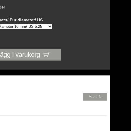
ager
rets/ Eur diameter/ US
ägg i varukorg
150 KR
Mer info