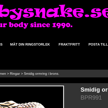
SS
MÄT DIN RINGSTORLEK
FRAKTFRITT
POSTA TILL
rmen
>
Ringar
>
Smidig ormring i brons.
Smidig or
BPR991