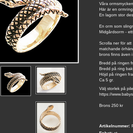
Våra ormsmycken 
Här är en ormring 
En lagom stor des
En orm som slingrar
Midgårdsorm - ett
Scrolla ner för at
matchande örhäng
brons finns även i 
Bredd på ringen f
Bredd på ring bakt
Höjd på ringen fra
Ca 5 gr.
Välj storlek på pi
https://www.babys
Brons 250 kr
Artikelnummer: