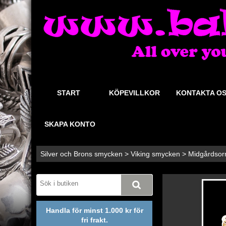
START
KÖPEVILLKOR
KONTAKTA O
SKAPA KONTO
Silver och Brons smycken
>
Viking smycken
>
Midgårdso
Handla för minst 1.000 kr för
fri frakt.