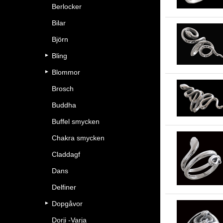
Berlocker
Bilar
Björn
Bling
Blommor
Brosch
Buddha
Buffel smycken
Chakra smycken
Claddagf
Dans
Delfiner
Dopgåvor
Dorji -Varja