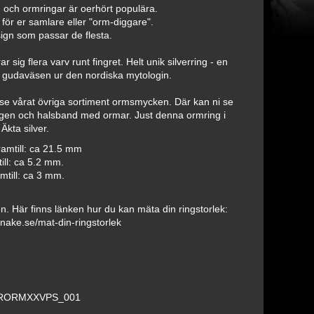
och ormringar är oerhört populära.
för er samlare eller "orm-diggare".
ign som passar de flesta.
 sig flera varv runt fingret. Helt unik silverring - en
 gudaväsen ur den nordiska mytologin.
t se vårat övriga sortiment ormsmycken. Där kan ni se
en och halsband med ormar. Just denna ormring i
Äkta silver.
ramtill: ca 21.5 mm
ill: ca 5.2 mm.
mtill: ca 3 mm.
len. Här finns länken hur du kan mäta din ringstorlek:
nake.se/mat-din-ringstorlek
RORMXXVPS_001