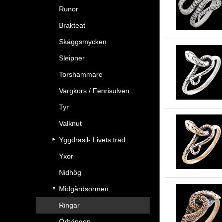
Runor
Brakteat
Skäggsmycken
Sleipner
Torshammare
Vargkors / Fenrisulven
Tyr
Valknut
Yggdrasil- Livets träd
Yxor
Nidhög
Midgårdsormen
Ringar
Örhängen