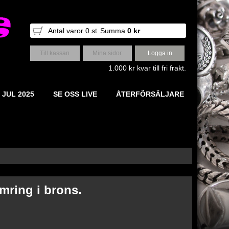
Antal varor
0
st
Summa
0 kr
Till kassan
Mina sidor
Logga in
1.000 kr kvar till fri frakt.
 JUL 2025
SE OSS LIVE
ÅTERFÖRSÄLJARE
mring i brons.