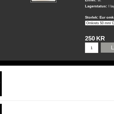
Enhet:
st.
Lagerstatus:
I l
Storlek: Eur omk
250
KR
L
Kobraring i Brons.