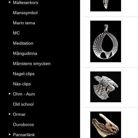
Malteserkors
Manssymbol
Marin tema
MC
Ör
Meditation
Mångudinna
Månstens smycken
Nagel-clips
Näs-clips
Gr
Ohm - Aum
Old school
Ormar
Ouroboros
Ör
Pansarlänk