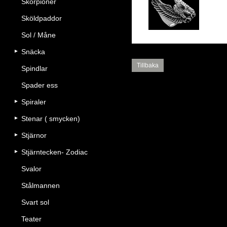
Skorpioner
Ör
Sköldpaddor
Sol / Måne
Snäcka
Tillbaka
Spindlar
Spader ess
Spiraler
Stenar ( smycken)
Stjärnor
Stjärntecken- Zodiac
Svalor
Stålmannen
Svart sol
Teater