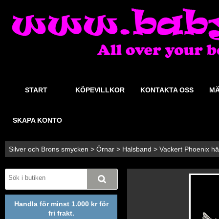
START
KÖPEVILLKOR
KONTAKTA OSS
MÄ
SKAPA KONTO
Silver och Brons smycken
>
Örnar
>
Halsband
>
Vackert Phoenix hän
Handla för minst 1.000 kr för
fri frakt.