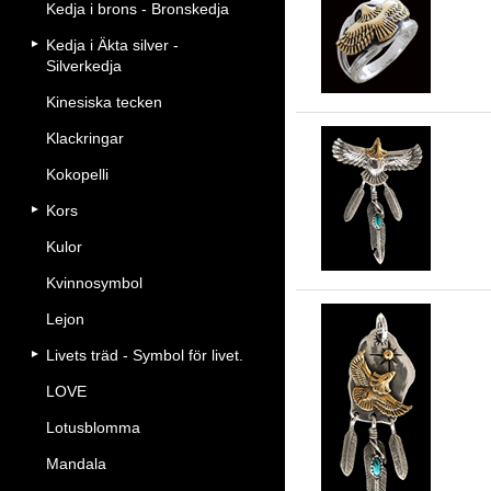
Kedja i brons - Bronskedja
Fr
Kedja i Äkta silver -
Silverkedja
Kinesiska tecken
Klackringar
Kokopelli
Ör
Kors
Kulor
Kvinnosymbol
Lejon
Livets träd - Symbol för livet.
LOVE
Ör
Lotusblomma
Mandala