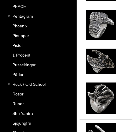
PEACE
Pentagram
Fet
Phoenix
Pinuppor
Pistol
1 Procent
Örn
Pusselringar
Pärlor
Rock / Old School
Rosor
Ri
Runor
Shri Yantra
Sjöjungfru