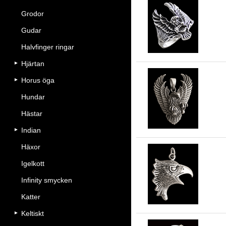
Grodor
De
Gudar
Halvfinger ringar
Hjärtan
Horus öga
Hundar
"H
Hästar
Indian
Häxor
Igelkott
St
Infinity smycken
Katter
Keltiskt