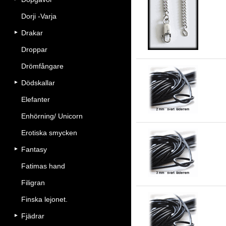
3 
Dorji -Varja
Drakar
Droppar
Drömfångare
Dödskallar
2 
Elefanter
Enhörning/ Unicorn
Erotiska smycken
Fantasy
3 
Fatimas hand
Filigran
Finska lejonet.
Fjädrar
1.