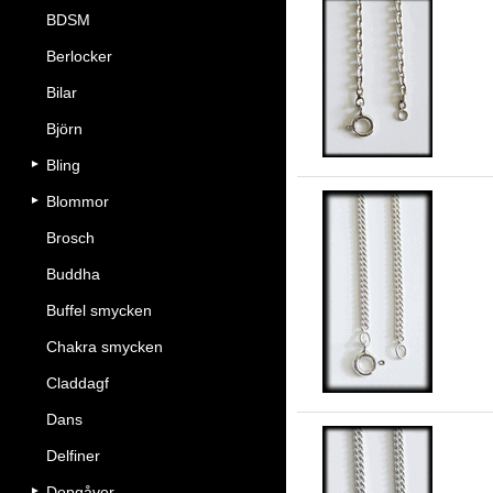
BDSM
Berlocker
An
Bilar
Björn
Bling
Blommor
Brosch
Buddha
2.
Buffel smycken
Chakra smycken
Claddagf
Dans
Delfiner
Dopgåvor