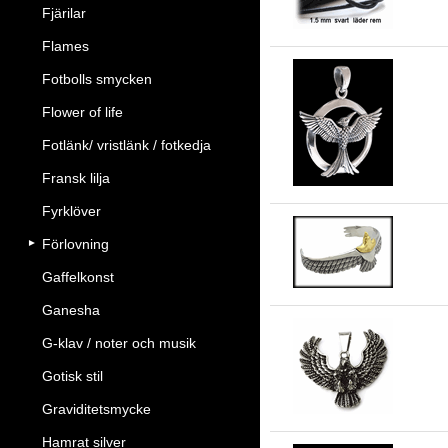
Fjärilar
Flames
Fotbolls smycken
Flower of life
Fe
Fotlänk/ vristlänk / fotkedja
Fransk lilja
Fyrklöver
Förlovning
Ör
Gaffelkonst
Ganesha
G-klav / noter och musik
Ör
Gotisk stil
Graviditetsmycke
Hamrat silver