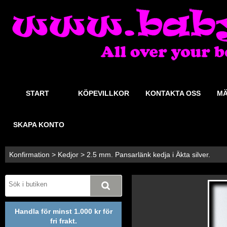
START
KÖPEVILLKOR
KONTAKTA OSS
MÄ
SKAPA KONTO
Konfirmation
>
Kedjor
>
2.5 mm. Pansarlänk kedja i Äkta silver.
Handla för minst 1.000 kr för
fri frakt.