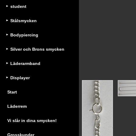
student
Stålsmycken
Bodypiercing
Silver och Brons smycken
Läderarmband
Displayer
Start
Läderrem
Vi slår in dina smycken!
Grosskunder