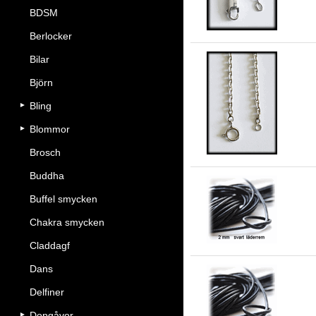
BDSM
Berlocker
Bilar
Björn
An
Bling
Blommor
Brosch
Buddha
Buffel smycken
2 
Chakra smycken
Claddagf
Dans
Delfiner
3 
Dopgåvor