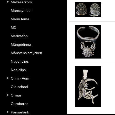
Malteserkors
Ri
Manssymbol
Marin tema
MC
Meditation
St
Mångudinna
Månstens smycken
Nagel-clips
Näs-clips
Ohm - Aum
Äl
Old school
Ormar
Ouroboros
Pansarlänk