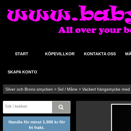
START
KÖPEVILLKOR
KONTAKTA OSS
MÄ
SKAPA KONTO
Silver och Brons smycken
>
Sol / Måne
>
Vackert hängsmycke med 
Handla för minst 1.000 kr för
fri frakt.