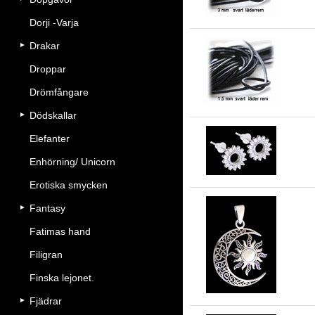
Dorji -Varja
Drakar
Droppar
1.
Drömfångare
Dödskallar
Elefanter
So
Enhörning/ Unicorn
Erotiska smycken
Fantasy
Fatimas hand
Vå
Filigran
Finska lejonet.
Fjädrar