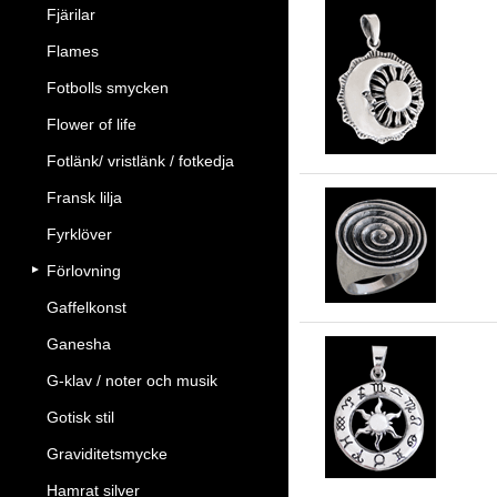
Fjärilar
Flames
So
Fotbolls smycken
Flower of life
Fotlänk/ vristlänk / fotkedja
Fransk lilja
Fyrklöver
Sol
Förlovning
Gaffelkonst
Ganesha
G-klav / noter och musik
Zo
Gotisk stil
Graviditetsmycke
Hamrat silver