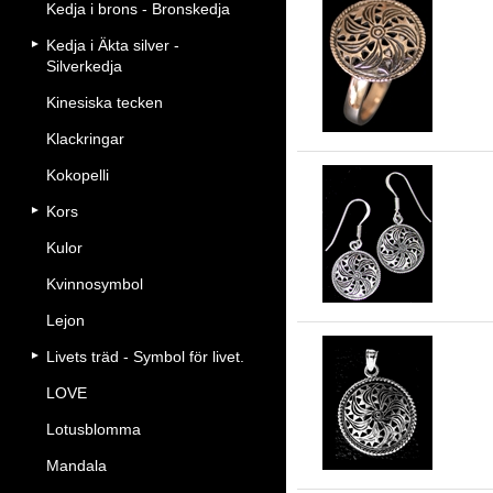
Kedja i brons - Bronskedja
Kedja i Äkta silver -
Ny
Silverkedja
Kinesiska tecken
Klackringar
Kokopelli
Kors
Ör
Kulor
Kvinnosymbol
Lejon
Livets träd - Symbol för livet.
LOVE
So
Lotusblomma
Mandala