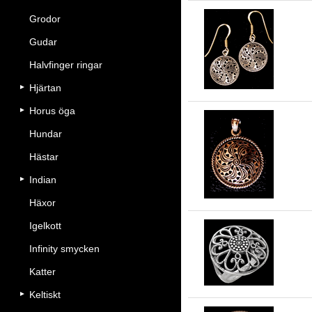
Grodor
Gudar
Ör
Halvfinger ringar
Hjärtan
Horus öga
Hundar
So
Hästar
Indian
Häxor
Igelkott
Infinity smycken
So
Katter
Keltiskt