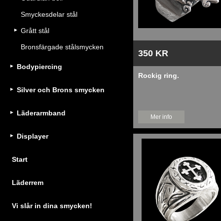
Smyckesdelar stål
Grått stål
Bronsfärgade stålsmycken
350 KR
Bodypiercing
Rockig ring.
Silver och Brons smycken
Läderarmband
Mer info
Displayer
Start
Läderrem
Vi slår in dina smycken!