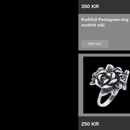
350 KR
Kraftfull Pentagram ring 
rostfritt stål.
DSR2489G
Mer info
250 KR