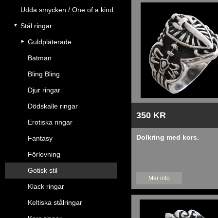
Udda smycken / One of a kind
Stål ringar
Guldpläterade
Batman
Bling Bling
Djur ringar
Dödskalle ringar
350 KR
Erotiska ringar
Dolkring med kors.
Fantasy
Förlovning
Gotisk stil
Mer info
Klack ringar
Keltiska stålringar