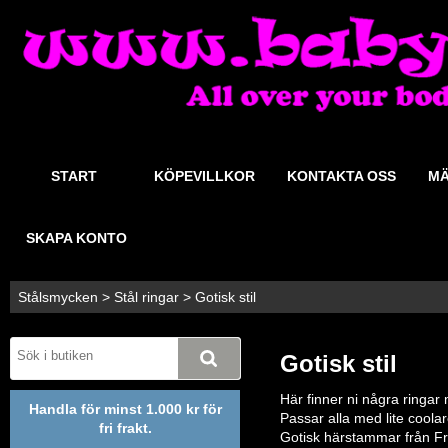
START
KÖPEVILLKOR
KONTAKTA OSS
MÄ
SKAPA KONTO
Stålsmycken
>
Stål ringar
>
Gotisk stil
Gotisk stil
Här finner ni några ringar me
Handla för minst 1.000 kr för
Passar alla med lite coolar
fri frakt.
Gotisk härstammar från Fra