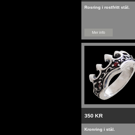
Rosring i rostfritt stål.
Mer info
350 KR
Kronring i stål.