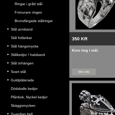
Ringar i grått stål
Frimurare ringen
Bronsfärgade stålringar
Stål armband
Stål fotlänkar
350 KR
Stål hängsmycke
Kors ring i stål.
Stålkedjor / halsband
Stål örhängen
Svart stål
Mer info
Guldpläterade
Dödskalle kedjor
Plånbok, Nyckel kedjor
Skäggsmycken
Guardian bell