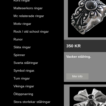
Kors ringar
Malteserkors ringar
Mc relaterade ringar
Motiv ringar
Rock / old school ringar
Runor
350 KR
Släta ringar
Spinner
Vacker stålring.
Svarta stålringar
Symbol ringar.
Mer info
Tum ringar
Vikinga ringar
Ölöppnarring
Stora storlekar stålringar