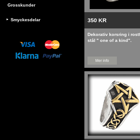
Grosskunder
Smyckesdelar
350 KR
Dekorativ korsring i rostf
stål " one of a kind".
Mer info