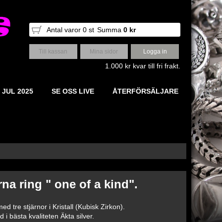
Antal varor
0
st
Summa
0 kr
Till kassan
Mina sidor
Logga in
1.000 kr kvar till fri frakt.
 JUL 2025
SE OSS LIVE
ÅTERFÖRSÄLJARE
rna ring " one of a kind".
ed tre stjärnor i Kristall (Kubisk Zirkon).
d i bästa kvaliteten Äkta silver.