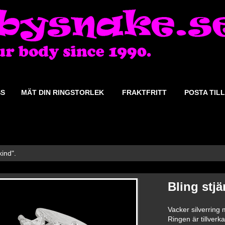
SS
MÄT DIN RINGSTORLEK
FRAKTFRITT
POSTA TILL
kind".
Bling stjä
Vacker silverring m
Ringen är tillverka