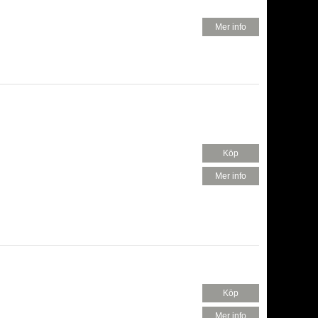
580 KR
Mer info
Köp
450 KR
Mer info
Köp
520 KR
Mer info