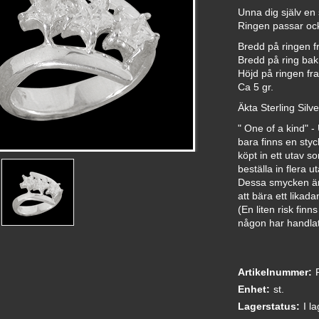
Unna dig själv en s
Ringen passar ock
Bredd på ringen f
Bredd på ring ba
Höjd på ringen fra
Ca 5 gr.
Äkta Sterling Silv
" One of a kind" 
bara finns en styc
köpt in ett utav som
beställa in flera ut
Dessa smycken är
att bära ett likad
(En liten risk finn
någon har handlat 
Artikelnummer:
Enhet:
st.
Lagerstatus:
I l