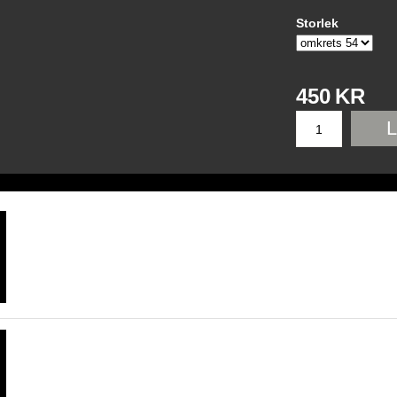
Storlek
450
KR
L
"Circle Crystal"
Snirklig bling ring.