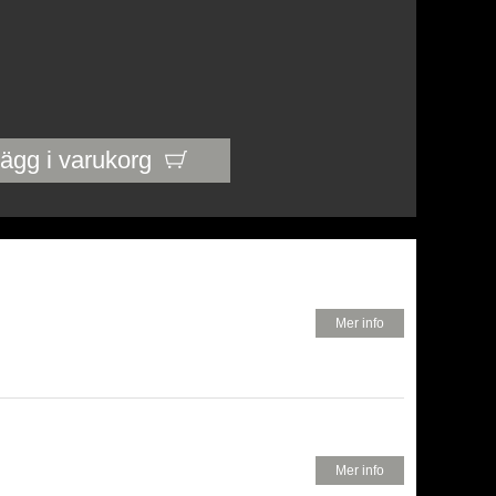
ägg i varukorg
250 KR
Mer info
300 KR
Mer info