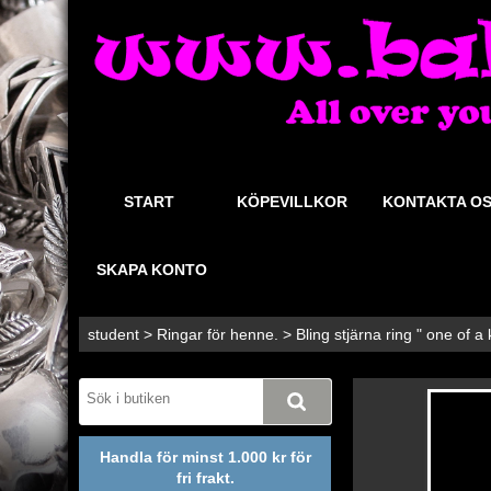
START
KÖPEVILLKOR
KONTAKTA O
SKAPA KONTO
student
>
Ringar för henne.
>
Bling stjärna ring " one of a 
Handla för minst 1.000 kr för
fri frakt.