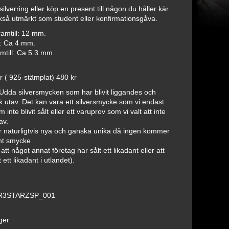
ilverring eller köp en present till någon du håller kär.
så utmärkt som student eller konfirmationsgåva.
ramtill: 12 mm.
k: Ca 4 mm.
mtill: Ca 5.3 mm.
er ( 925-stämplat) 480 kr
- Udda silversmycken som har blivit liggandes och
k utav. Det kan vara ett silversmycke som vi endast
 inte blivit sålt eller ett varuprov som vi valt att inte
av.
 naturligtvis nya och ganska unika då ingen kommer
ant smycke
s att något annat företag har sålt ett likadant eller att
ett likadant i utlandet).
R3STARZSP_001
ager