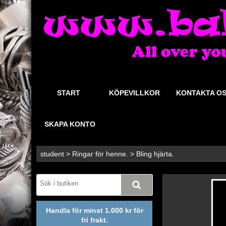
START
KÖPEVILLKOR
KONTAKTA O
SKAPA KONTO
student
>
Ringar för henne.
>
Bling hjärta.
Handla för minst 1.000 kr för
fri frakt.