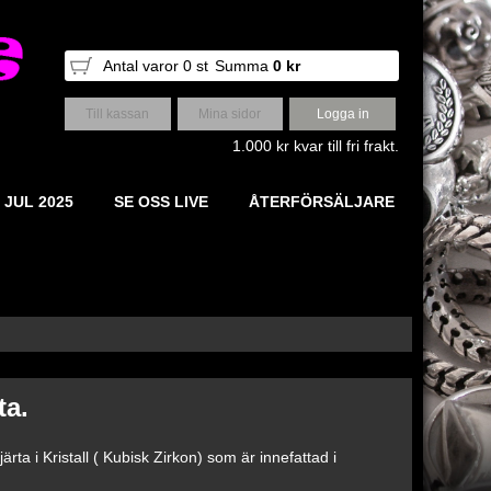
Antal varor
0
st
Summa
0 kr
Till kassan
Mina sidor
Logga in
1.000 kr kvar till fri frakt.
 JUL 2025
SE OSS LIVE
ÅTERFÖRSÄLJARE
ta.
ärta i Kristall ( Kubisk Zirkon) som är innefattad i