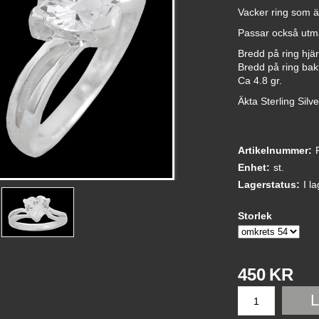
Vacker ring som är
Passar också utmä
Bredd på ring hjä
Bredd på ring bakt
Ca 4.8 gr.
Äkta Sterling Silv
Artikelnummer:
Enhet:
st.
Lagerstatus:
I l
Storlek
450
KR
L