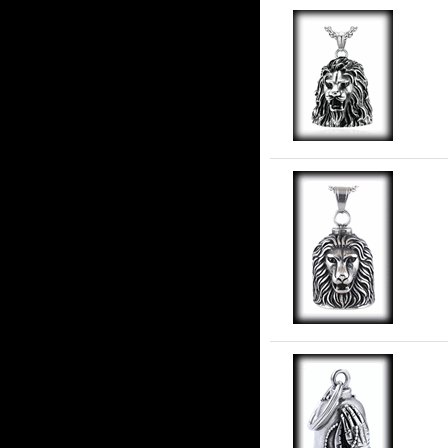
Lej
Lej
I 
stå