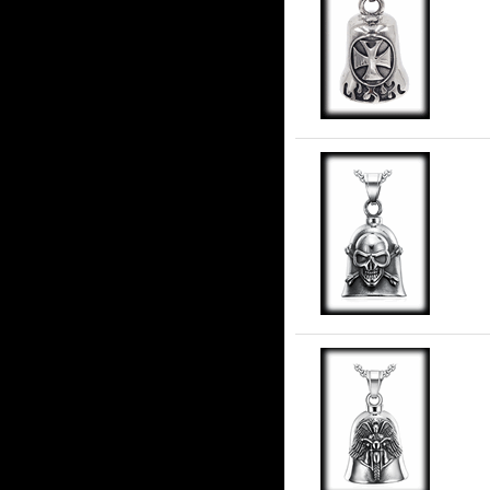
An
i r
An
ros
Gu
stå