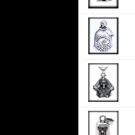
AM
Gu
stå
Gu