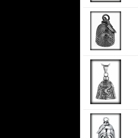
AM
stå
Gua
Gua