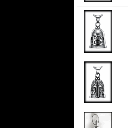
Gu
stå
Fly