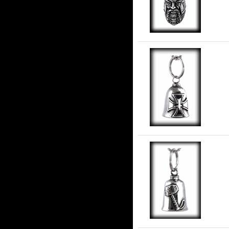
An
i r
To