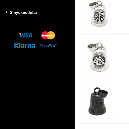
Smyckesdelar
Gu
Gu
ros
Gu