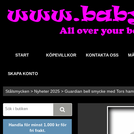
START
KÖPEVILLKOR
KONTAKTA OSS
MÄ
SKAPA KONTO
Stålsmycken
>
Nyheter 2025
>
Guardian bell smycke med Tors hammar
Handla för minst 1.000 kr för
fri frakt.