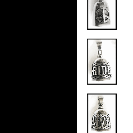
Pea
Liv
Liv