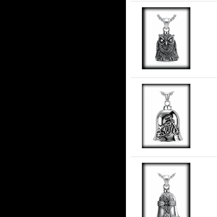
Ug
stå
Gu
stå
Ke
Mal