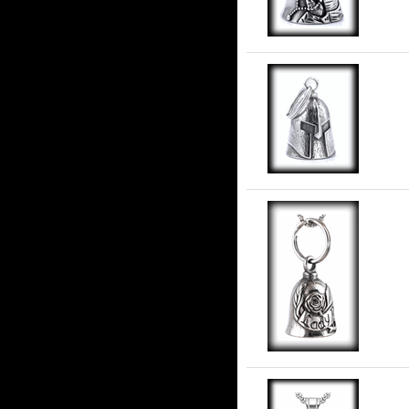
Ru
ros
La
ros