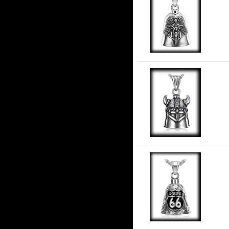
Gu
stå
Vi
stå
Ro
ros