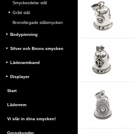
Smyckesdelar stål
Gu
Grått stål
ros
Bronsfärgade stålsmycken
Bodypiercing
Silver och Brons smycken
Gu
Läderarmband
ros
Displayer
Start
Gu
Läderrem
Vi slår in dina smycken!
Grosskunder