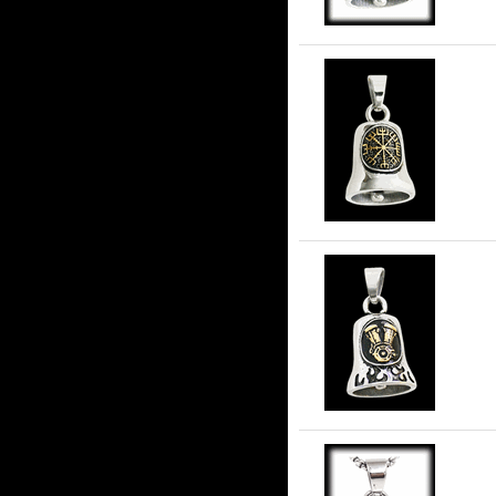
Gu
Gu
stå