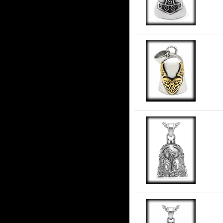
stå
Gua
Gu