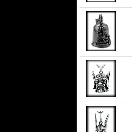
Gu
Ode
Ode