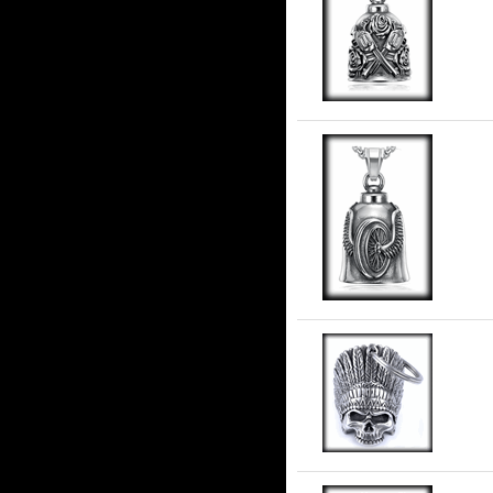
Gu
stå
Gua
Gu