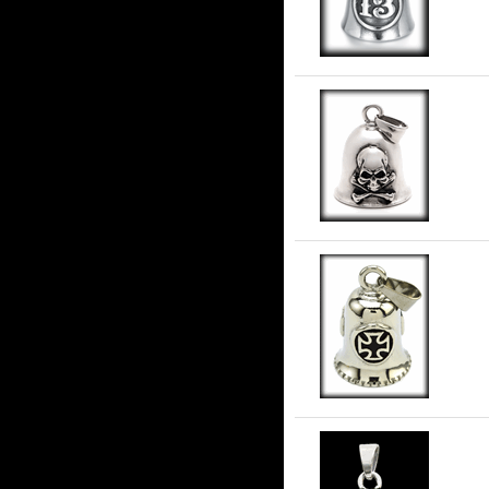
An
ros
An
i r