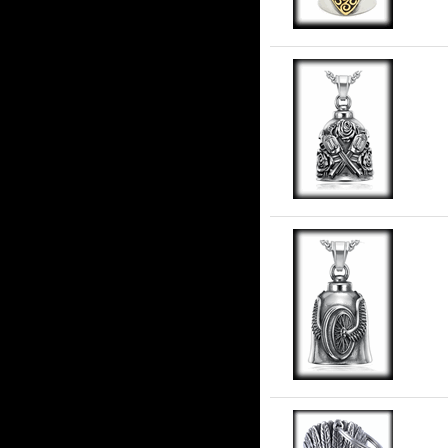
Gu
stå
Gua