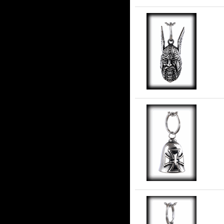
Ode
An
i r