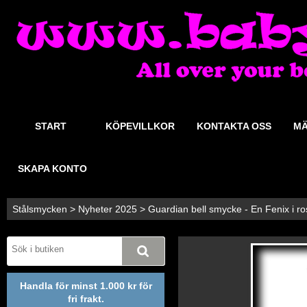
START
KÖPEVILLKOR
KONTAKTA OSS
MÄ
SKAPA KONTO
Stålsmycken
>
Nyheter 2025
>
Guardian bell smycke - En Fenix i rostf
Handla för minst 1.000 kr för
fri frakt.