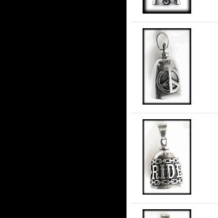
Pea
Liv