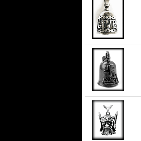
Liv
Gu
Ode