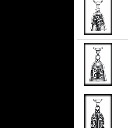
Gu
stå
Gu
stå
Fly