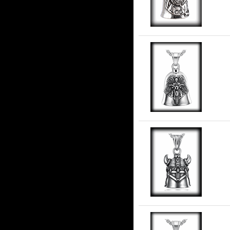
Gu
stå
Vi
stå