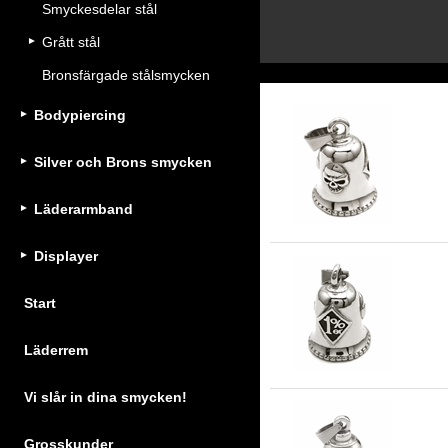
Smyckesdelar stål
Grått stål
Bronsfärgade stålsmycken
Bodypiercing
Gu
Silver och Brons smycken
ros
Läderarmband
Displayer
Gu
Start
ros
Läderrem
Vi slår in dina smycken!
Grosskunder