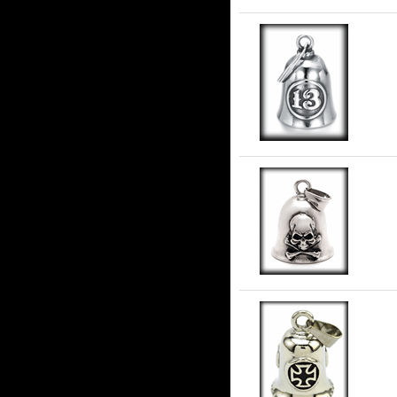
Gua
An
ros
An
i r