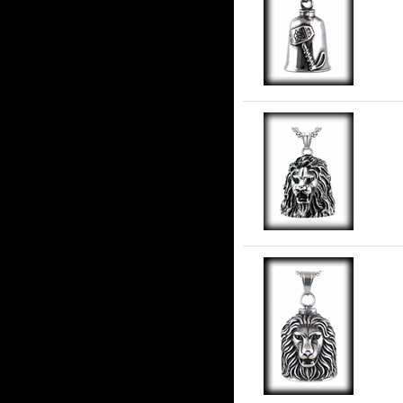
To
Lej
Lej