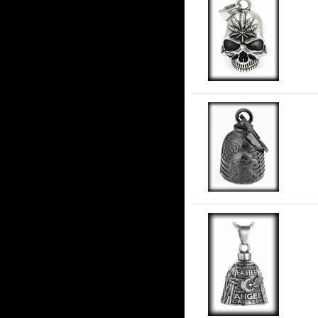
Gu
AM
stå
Gua