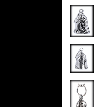
I 
stå
Ru
ros
La
ros