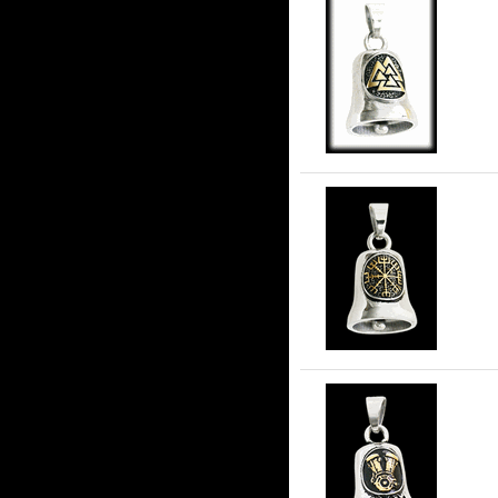
Gu
ros
Gu
Gu
stå