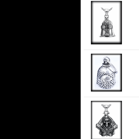
Ke
Mal
AM
Gu
stå