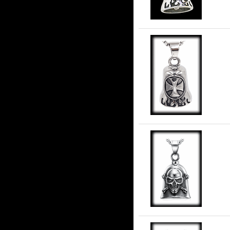
An
i r
An
ros