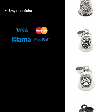
Gu
Smyckesdelar
Gu
Gu
ros