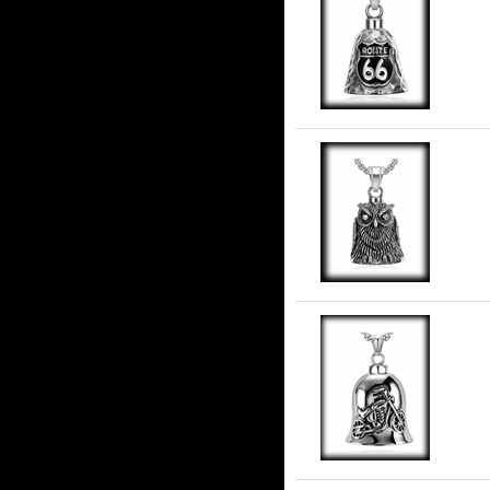
Ro
ros
Ug
stå
Gu
stå