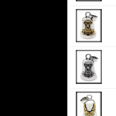
Gu
stå
Gu
stå
Gua