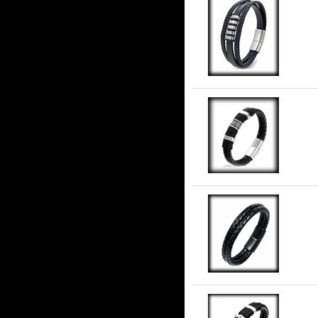
Va
Re
"T