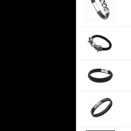
"L
Lä
Sv
Sv