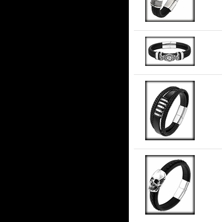
Va
Fl
Ju