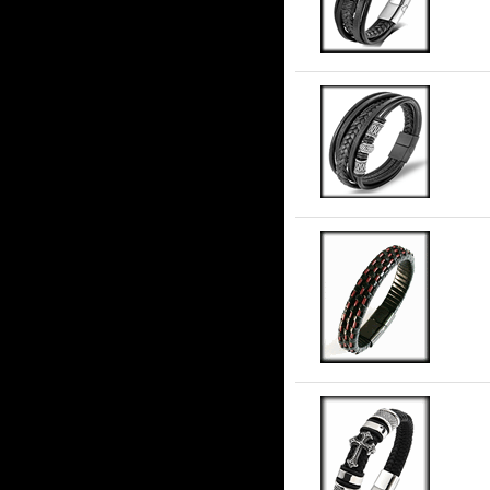
Va
Fl
Ar