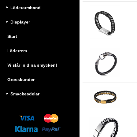
Läderarmband
Displayer
Ka
Start
Läderrem
Mi
Vi slår in dina smycken!
Grosskunder
Smyckesdelar
Re
Lä