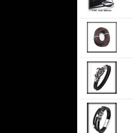
3 
Äk
Ka