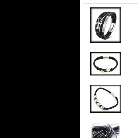
An
Lä
Lä
5 