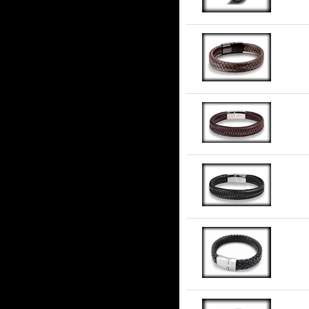
Br
Br
Sv
Sv