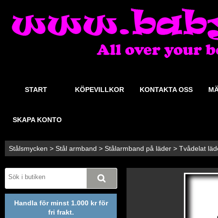
START
KÖPEVILLKOR
KONTAKTA OSS
MÄ
SKAPA KONTO
Stålsmycken
>
Stål armband
>
Stålarmband på läder
>
Tvådelat läd
Handla för minst 1.000 kr för
fri frakt.