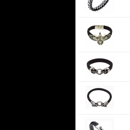
Ör
Dö
Lä
As