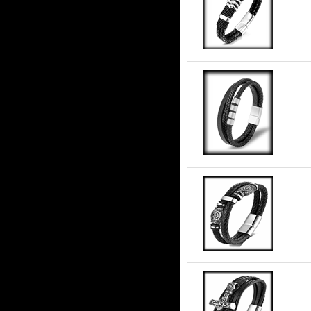
Ko
Tr
Sv
To