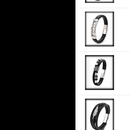
Sv
Sn
Fj