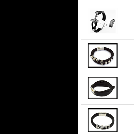
To
va
Ka
Sti
Äk