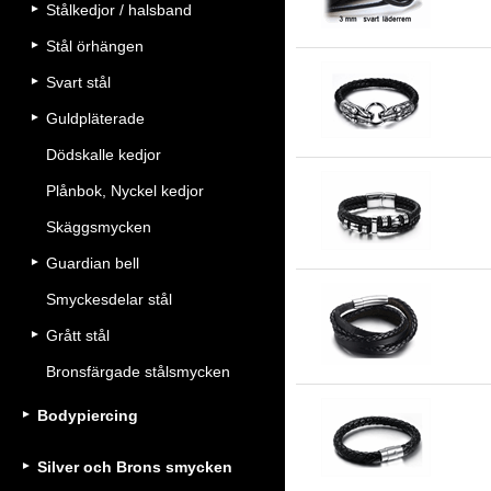
Stålkedjor / halsband
Stål örhängen
Svart stål
Dr
Guldpläterade
Dödskalle kedjor
Plånbok, Nyckel kedjor
Va
Skäggsmycken
Guardian bell
Smyckesdelar stål
Tr
Grått stål
Bronsfärgade stålsmycken
Bodypiercing
Va
Silver och Brons smycken