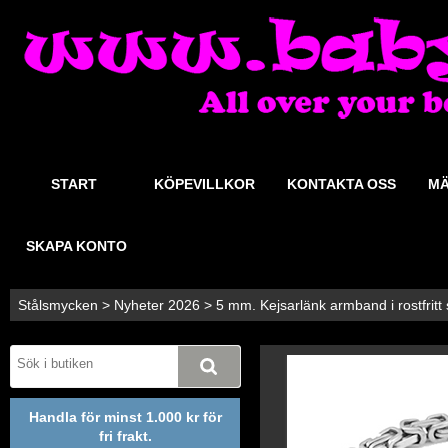
START
KÖPEVILLKOR
KONTAKTA OSS
MÄ
SKAPA KONTO
Stålsmycken
>
Nyheter 2026
>
5 mm. Kejsarlänk armband i rostfritt s
Handla för minst 1.000 kr för
fri frakt.