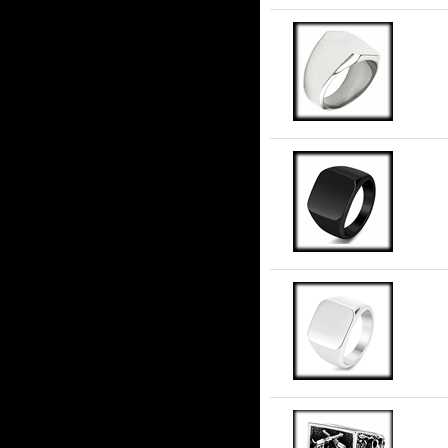
13.
Kla
Kla