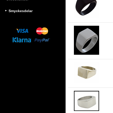
Kla
Smyckesdelar
Kla
15.
9 