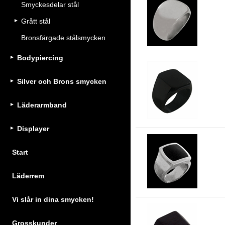
Smyckesdelar stål
Ru
Grått stål
Bronsfärgade stålsmycken
Bodypiercing
Silver och Brons smycken
Kla
Läderarmband
Displayer
Start
Lä
Läderrem
Vi slår in dina smycken!
Grosskunder