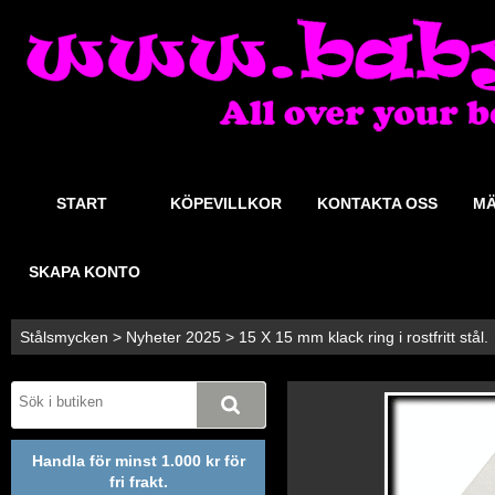
START
KÖPEVILLKOR
KONTAKTA OSS
MÄ
SKAPA KONTO
Stålsmycken
>
Nyheter 2025
>
15 X 15 mm klack ring i rostfritt stål.
Handla för minst 1.000 kr för
fri frakt.