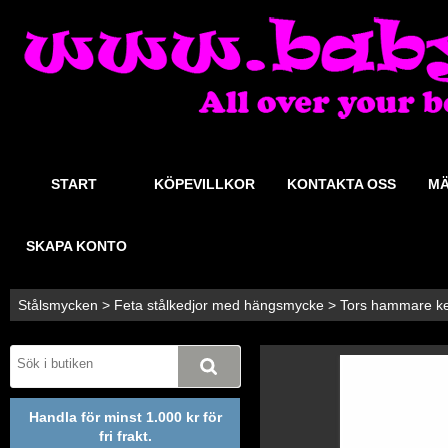
START
KÖPEVILLKOR
KONTAKTA OSS
MÄ
SKAPA KONTO
Stålsmycken
>
Feta stålkedjor med hängsmycke
>
Tors hammare kel
Handla för minst 1.000 kr för
fri frakt.