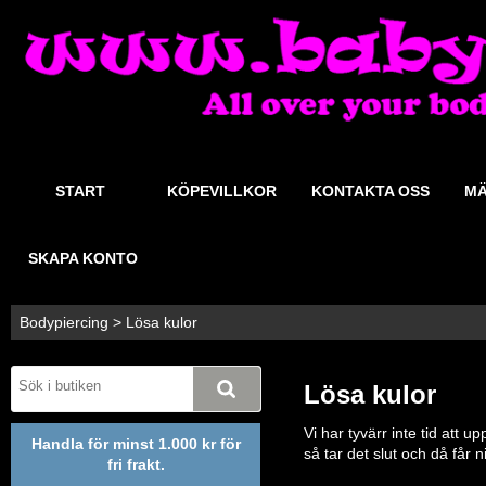
START
KÖPEVILLKOR
KONTAKTA OSS
MÄ
SKAPA KONTO
Bodypiercing
>
Lösa kulor
Lösa kulor
Vi har tyvärr inte tid att 
Handla för minst 1.000 kr för
så tar det slut och då får 
fri frakt.